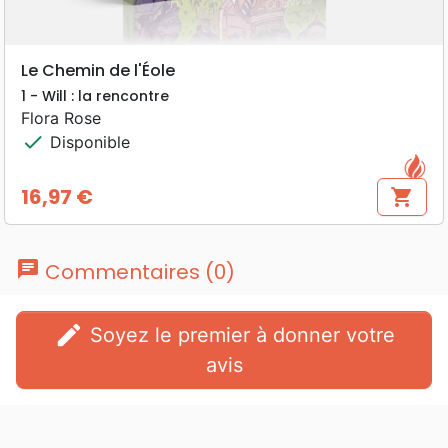
Le Chemin de l'Éole
1 - Will : la rencontre
Flora Rose
check
Disponible
16,97 €
shopping_cart
Prix
chat
Commentaires (0)
edit
Soyez le premier à donner votre
avis