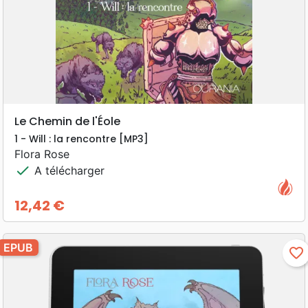
Le Chemin de l'Éole
1 - Will : la rencontre [MP3]
Flora Rose
check
A télécharger
12,42 €
Prix
EPUB
favorite_border