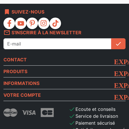
bookmark
SUIVEZ-NOUS
facebook
youtube
pinterest
instagram
tiktok
mail_outline
S'INSCRIRE À LA NEWSLETTER
check
S'i
CONTACT
PRODUITS
INFORMATIONS
VOTRE COMPTE
check
Ecoute et conseils
check
Service de livraison
check
Paiement sécurisé