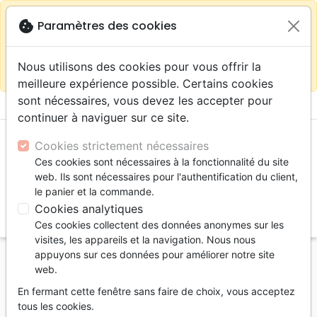
warning
Selon votre
close
cookie
Paramètres des cookies
Continuer sur le site France
localisation (États-
Unis) nous vous recommandons de faire vos achats
Nous utilisons des cookies pour vous offrir la
sur la boutique
La Maison de la Bible Suisse
meilleure expérience possible. Certains cookies
sont nécessaires, vous devez les accepter pour
menu
shopping_cart
account_circle
continuer à naviguer sur ce site.
Cookies strictement nécessaires
Ces cookies sont nécessaires à la fonctionnalité du site
web. Ils sont nécessaires pour l'authentification du client,
le panier et la commande.
Cookies analytiques
search
Ces cookies collectent des données anonymes sur les
Reche
visites, les appareils et la navigation. Nous nous
appuyons sur ces données pour améliorer notre site
Accueil
eBooks
Romans, Histoires
web.
Chemin de l'Éole (Le) - 1 - Will : la rencontre [PDF]
En fermant cette fenêtre sans faire de choix, vous acceptez
Le Chemin de l'Éole
tous les cookies.