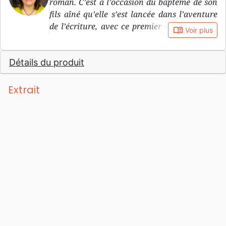
roman. C’est à l’occasion du baptême de son
fils aîné qu’elle s’est lancée dans l’aventure
de l’écriture, avec ce premier volume qui, à
book_open
Voir plus
la demande de ses filles, deviendra
finalement une trilogie.
Détails du produit
Extrait