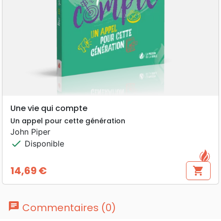
Une vie qui compte
Un appel pour cette génération
John Piper
check
Disponible
14,69 €
shopping_cart
Prix
chat
Commentaires (0)