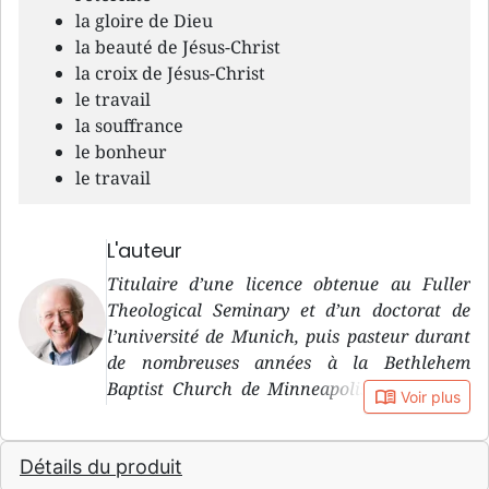
la gloire de Dieu
la beauté de Jésus-Christ
la croix de Jésus-Christ
le travail
la souffrance
le bonheur
le travail
L'auteur
Titulaire d’une licence obtenue au Fuller
Theological Seminary et d’un doctorat de
l’université de Munich, puis pasteur durant
de nombreuses années à la Bethlehem
Baptist Church de Minneapolis, John Piper
book_open
Voir plus
est l’auteur de nombreux ouvrages, dont
Jésus, prendre plaisir à le découvrir et Le mal
Détails du produit
fait-il partie du plan de Dieu ? , parus chez le