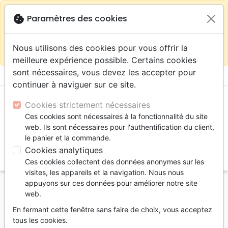
warning
Selon votre
close
cookie
Paramètres des cookies
Continuer sur le site France
localisation (États-
Unis) nous vous recommandons de faire vos achats
Nous utilisons des cookies pour vous offrir la
sur la boutique
La Maison de la Bible Suisse
meilleure expérience possible. Certains cookies
sont nécessaires, vous devez les accepter pour
menu
shopping_cart
account_circle
continuer à naviguer sur ce site.
Cookies strictement nécessaires
Ces cookies sont nécessaires à la fonctionnalité du site
web. Ils sont nécessaires pour l'authentification du client,
le panier et la commande.
Cookies analytiques
search
Ces cookies collectent des données anonymes sur les
Reche
visites, les appareils et la navigation. Nous nous
appuyons sur ces données pour améliorer notre site
Accueil
eBooks
Edification
web.
Une vie qui compte - Un appel pour cette
En fermant cette fenêtre sans faire de choix, vous acceptez
génération - PDF
tous les cookies.