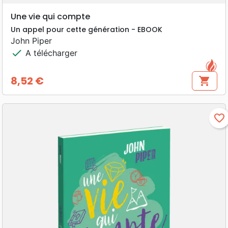
Une vie qui compte
Un appel pour cette génération - EBOOK
John Piper
check
A télécharger
8,52 €
shopping_cart
Prix
favorite_border