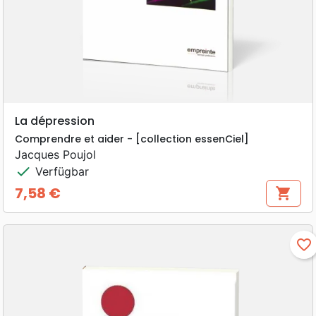
La dépression
Comprendre et aider - [collection essenCiel]
Jacques Poujol
check
Verfügbar
7,58 €
shopping_cart
Preis
favorite_border