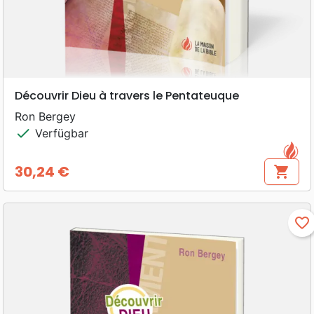
Découvrir Dieu à travers le Pentateuque
Ron Bergey
check
Verfügbar
30,24 €
shopping_cart
Preis
favorite_border