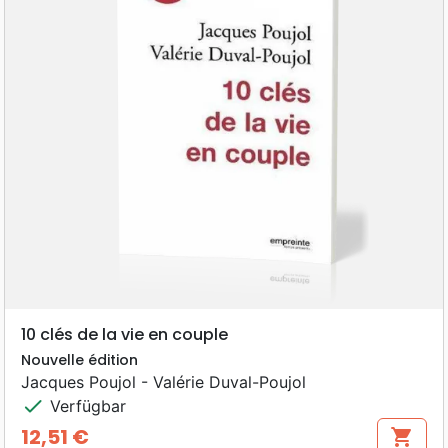
10 clés de la vie en couple
Nouvelle édition
Jacques Poujol - Valérie Duval-Poujol
check
Verfügbar
12,51 €
shopping_cart
Preis