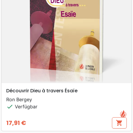
Découvrir Dieu à travers Ésaïe
Ron Bergey
check
Verfügbar
17,91 €
shopping_cart
Preis