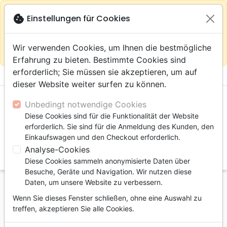
warning
Gemäß
close
cookie
Einstellungen für Cookies
Auf der Webseite Europa bleiben
Ihrem
Standort (Vereinigte Staaten) empfehlen wir Ihnen den
Wir verwenden Cookies, um Ihnen die bestmögliche
Einkauf im Shop
Das Haus der Bibel Schweiz
Erfahrung zu bieten. Bestimmte Cookies sind
erforderlich; Sie müssen sie akzeptieren, um auf
menu
shopping_cart
account_circle
dieser Website weiter surfen zu können.
Unbedingt notwendige Cookies
Diese Cookies sind für die Funktionalität der Website
erforderlich. Sie sind für die Anmeldung des Kunden, den
Einkaufswagen und den Checkout erforderlich.
Analyse-Cookies
search
Diese Cookies sammeln anonymisierte Daten über
Suche
Besuche, Geräte und Navigation. Wir nutzen diese
Daten, um unsere Website zu verbessern.
Startseite
Bücher
Erbauung, Wachstum
Wenn Sie dieses Fenster schließen, ohne eine Auswahl zu
Étapes du développement psychologique et
treffen, akzeptieren Sie alle Cookies.
spirituel (Les) - [collection essenCiel]