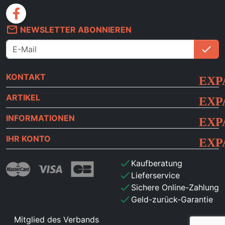
facebook
mail_outline
NEWSLETTER ABONNIEREN
check
An
KONTAKT
ARTIKEL
INFORMATIONEN
IHR KONTO
check
Kaufberatung
check
Lieferservice
check
Sichere Online-Zahlung
check
Geld-zurück-Garantie
Mitglied des Verbands