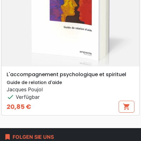
L'accompagnement psychologique et spirituel
Guide de relation d'aide
Jacques Poujol
check
Verfügbar
20,85 €
shopping_cart
Preis
bookmark
FOLGEN SIE UNS