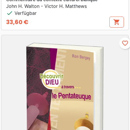
John H. Walton - Victor H. Matthews
check
Verfügbar
33,60 €
shopping_cart
Preis
favorite_border