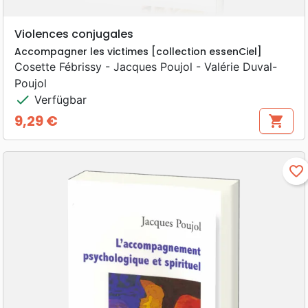
Violences conjugales
Accompagner les victimes [collection essenCiel]
Cosette Fébrissy - Jacques Poujol - Valérie Duval-
Poujol
check
Verfügbar
9,29 €
shopping_cart
Preis
favorite_border