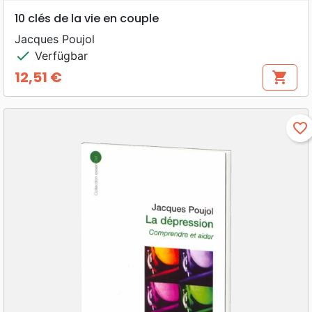
10 clés de la vie en couple
Jacques Poujol
check
Verfügbar
12,51 €
shopping_cart
Preis
favorite_border