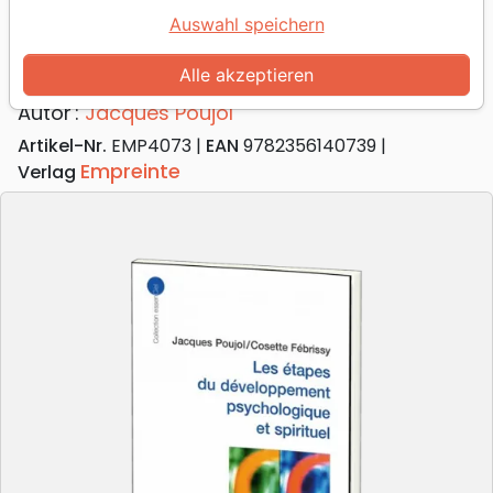
Les étapes du développement
Auswahl speichern
psychologique et spirituel
[collection essenCiel]
Alle akzeptieren
Autor :
Jacques Poujol
Artikel-Nr.
EMP4073
EAN
9782356140739
Empreinte
Verlag