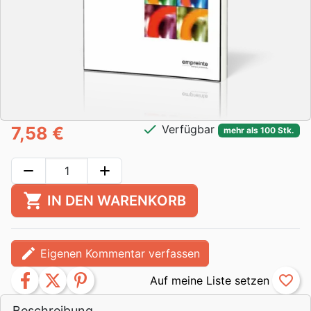
check
Verfügbar
7,58 €
mehr als 100 Stk.
remove
add
shopping_cart
IN DEN WARENKORB
edit
Eigenen Kommentar verfassen
facebook
twitter
pinterest
favorite_border
Beschreibung