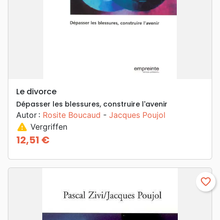
Le divorce
Dépasser les blessures, construire l'avenir
Autor :
Rosite Boucaud
-
Jacques Poujol
warning
Vergriffen
12,51 €
Preis
favorite_border