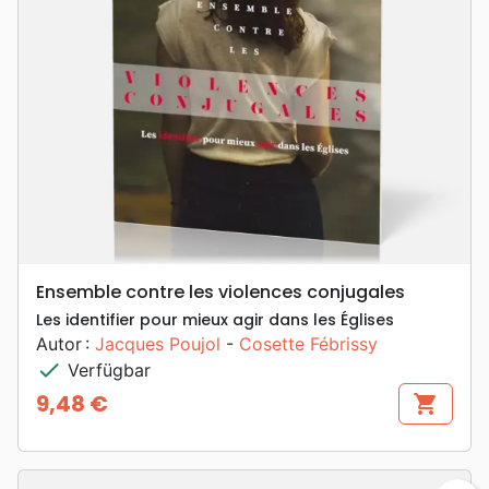
Ensemble contre les violences conjugales
Les identifier pour mieux agir dans les Églises
Autor :
Jacques Poujol
-
Cosette Fébrissy
check
Verfügbar
9,48 €
shopping_cart
Preis