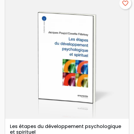
favorite_border
Les étapes du développement psychologique
et spirituel