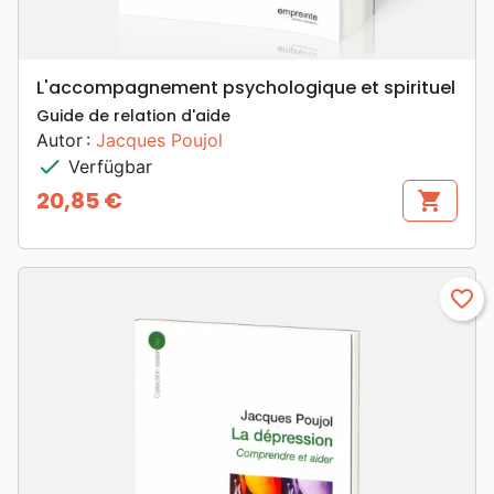
L'accompagnement psychologique et spirituel
Guide de relation d'aide
Autor :
Jacques Poujol
check
Verfügbar
20,85 €
shopping_cart
Preis
favorite_border