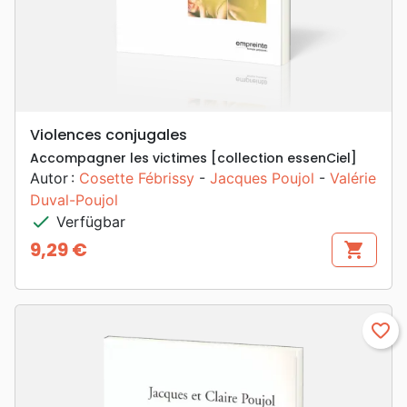
Violences conjugales
Accompagner les victimes [collection essenCiel]
Autor :
Cosette Fébrissy
-
Jacques Poujol
-
Valérie
Duval-Poujol
check
Verfügbar
9,29 €
shopping_cart
Preis
favorite_border