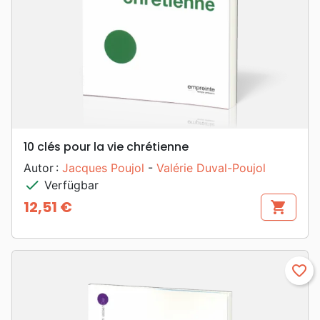
10 clés pour la vie chrétienne
Autor :
Jacques Poujol
-
Valérie Duval-Poujol
check
Verfügbar
12,51 €
shopping_cart
Preis
favorite_border