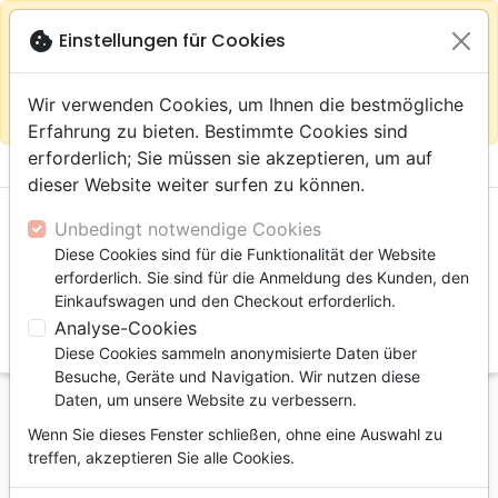
warning
Gemäß
close
cookie
Einstellungen für Cookies
Auf der Webseite Europa bleiben
Ihrem
Standort (Vereinigte Staaten) empfehlen wir Ihnen den
Wir verwenden Cookies, um Ihnen die bestmögliche
Einkauf im Shop
Das Haus der Bibel Schweiz
Erfahrung zu bieten. Bestimmte Cookies sind
erforderlich; Sie müssen sie akzeptieren, um auf
menu
shopping_cart
account_circle
dieser Website weiter surfen zu können.
Unbedingt notwendige Cookies
Diese Cookies sind für die Funktionalität der Website
erforderlich. Sie sind für die Anmeldung des Kunden, den
Einkaufswagen und den Checkout erforderlich.
Analyse-Cookies
search
Diese Cookies sammeln anonymisierte Daten über
Suche
Besuche, Geräte und Navigation. Wir nutzen diese
Daten, um unsere Website zu verbessern.
Startseite
Autoren
Poujol Jacques
Wenn Sie dieses Fenster schließen, ohne eine Auswahl zu
Jacques Poujol
treffen, akzeptieren Sie alle Cookies.
Liste der Artikel des Autors