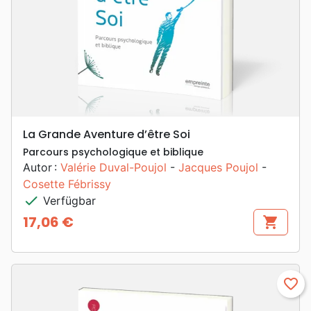
La Grande Aventure d’être Soi
Parcours psychologique et biblique
Autor :
Valérie Duval-Poujol
-
Jacques Poujol
-
Cosette Fébrissy
check
Verfügbar
17,06 €
shopping_cart
Preis
favorite_border