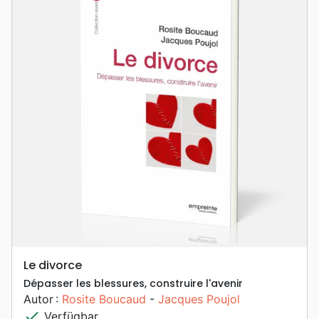
Le divorce
Dépasser les blessures, construire l'avenir
Autor :
Rosite Boucaud
-
Jacques Poujol
check
Verfügbar