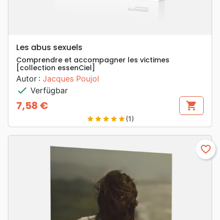
Les abus sexuels
Comprendre et accompagner les victimes
[collection essenCiel]
Autor :
Jacques Poujol
check
Verfügbar
7,58 €
shopping_cart
Preis
(1)
star
star
star
star
star
favorite_border