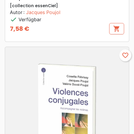
[collection essenCiel]
Autor :
Jacques Poujol
check
Verfügbar
7,58 €
shopping_cart
Preis
favorite_border