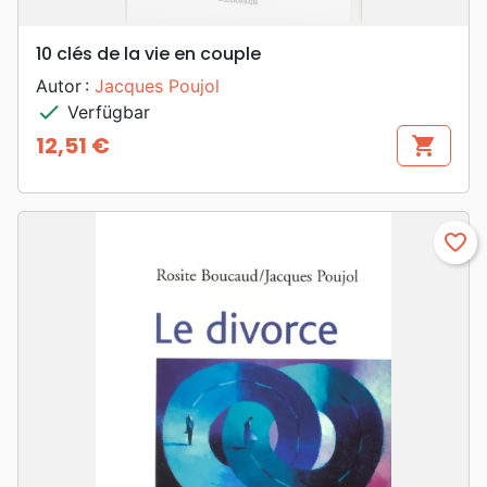
10 clés de la vie en couple
Autor :
Jacques Poujol
check
Verfügbar
12,51 €
shopping_cart
Preis
favorite_border