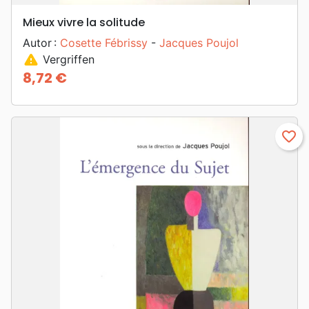
Mieux vivre la solitude
Autor :
Cosette Fébrissy
-
Jacques Poujol
warning
Vergriffen
8,72 €
Preis
favorite_border