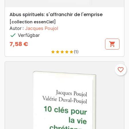
Abus spirituels: s'affranchir de l'emprise
[collection essenCiel]
Autor :
Jacques Poujol
check
Verfügbar
7,58 €
shopping_cart
Preis
(1)
star
star
star
star
star
favorite_border