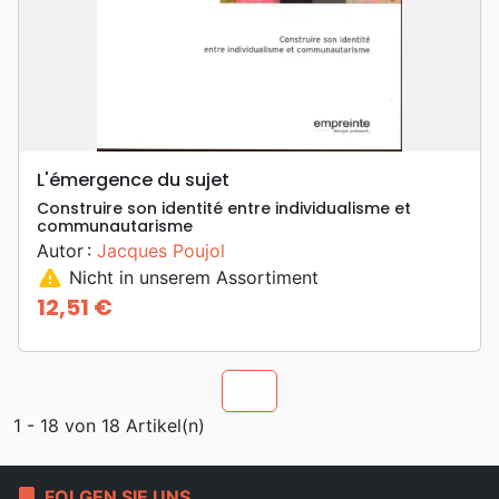
L'émergence du sujet
Construire son identité entre individualisme et
communautarisme
Autor :
Jacques Poujol
warning
Nicht in unserem Assortiment
12,51 €
Preis
chevron_u
1 - 18 von 18 Artikel(n)
bookmark
FOLGEN SIE UNS