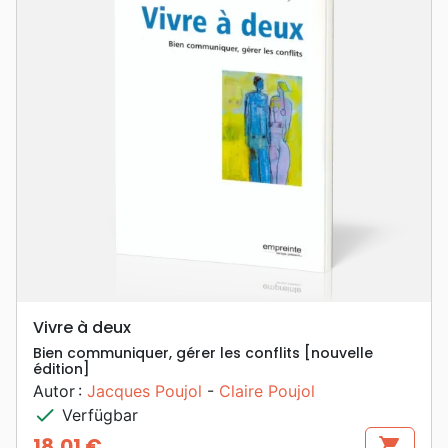
Vivre à deux
Bien communiquer, gérer les conflits [nouvelle
édition]
Autor :
Jacques Poujol
-
Claire Poujol
check
Verfügbar
18,01 €
shopping_cart