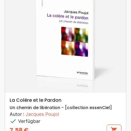
La Colère et le Pardon
Un chemin de libération - [collection essenCiel]
Autor :
Jacques Poujol
check
Verfügbar
7,58 €
shopping_cart