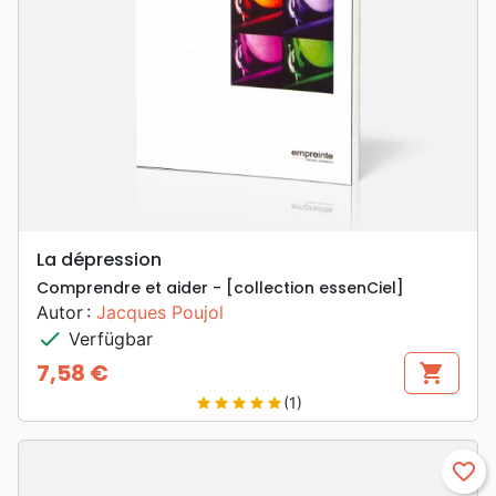
La dépression
Comprendre et aider - [collection essenCiel]
Autor :
Jacques Poujol
check
Verfügbar
7,58 €
shopping_cart
Preis
(1)
star
star
star
star
star
favorite_border