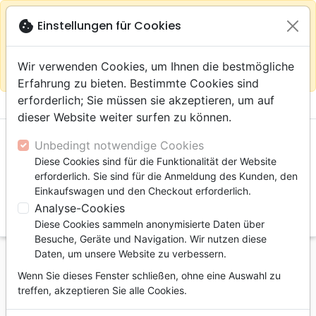
warning
Gemäß
close
cookie
Einstellungen für Cookies
Auf der Webseite Europa bleiben
Ihrem
Standort (Vereinigte Staaten) empfehlen wir Ihnen den
Wir verwenden Cookies, um Ihnen die bestmögliche
Einkauf im Shop
Das Haus der Bibel Schweiz
Erfahrung zu bieten. Bestimmte Cookies sind
erforderlich; Sie müssen sie akzeptieren, um auf
menu
shopping_cart
account_circle
dieser Website weiter surfen zu können.
Unbedingt notwendige Cookies
Diese Cookies sind für die Funktionalität der Website
erforderlich. Sie sind für die Anmeldung des Kunden, den
Einkaufswagen und den Checkout erforderlich.
Analyse-Cookies
search
Diese Cookies sammeln anonymisierte Daten über
Suche
Besuche, Geräte und Navigation. Wir nutzen diese
Daten, um unsere Website zu verbessern.
Startseite
Bücher
Leiden, Seelsorge
Wenn Sie dieses Fenster schließen, ohne eine Auswahl zu
Choisir le pardon - Pdf
treffen, akzeptieren Sie alle Cookies.
Choisir le pardon