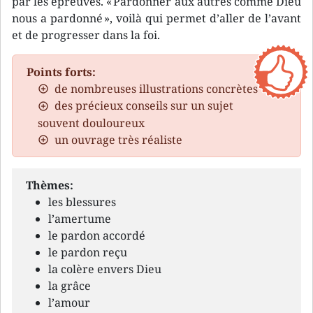
par les épreuves. « Pardonner aux autres comme Dieu
nous a pardonné », voilà qui permet d’aller de l’avant
et de progresser dans la foi.
Points forts:
de nombreuses illustrations concrètes
des précieux conseils sur un sujet
souvent douloureux
un ouvrage très réaliste
Thèmes:
les blessures
l’amertume
le pardon accordé
le pardon reçu
la colère envers Dieu
la grâce
l’amour