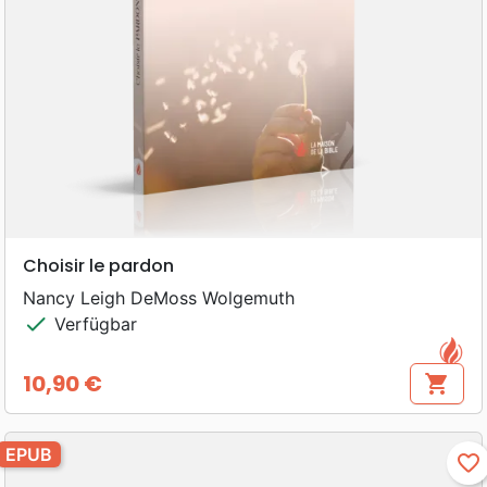
Choisir le pardon
Nancy Leigh DeMoss Wolgemuth
check
Verfügbar
10,90 €
shopping_cart
Preis
EPUB
favorite_border