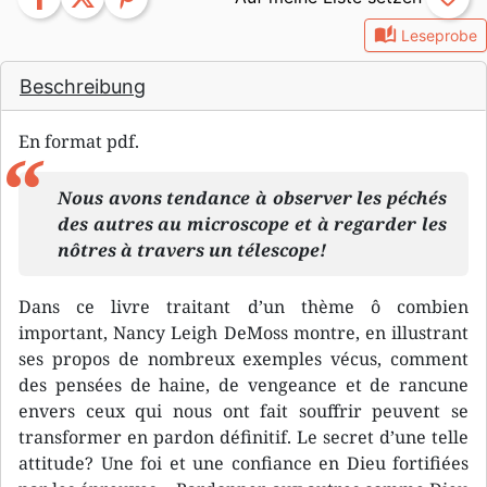
auto_stories
Leseprobe
Beschreibung
En format pdf.
Nous avons tendance à observer les péchés
des autres au microscope et à regarder les
nôtres à travers un télescope!
Dans ce livre traitant d’un thème ô combien
important, Nancy Leigh DeMoss montre, en illustrant
ses propos de nombreux exemples vécus, comment
des pensées de haine, de vengeance et de rancune
envers ceux qui nous ont fait souffrir peuvent se
transformer en pardon définitif. Le secret d’une telle
attitude? Une foi et une confiance en Dieu fortifiées