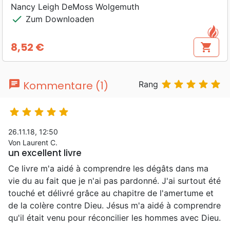
Nancy Leigh DeMoss Wolgemuth
check
Zum Downloaden
8,52 €
shopping_cart
Preis
chat





Kommentare (1)
Rang





26.11.18, 12:50
Von Laurent C.
un excellent livre
Ce livre m'a aidé à comprendre les dégâts dans ma
vie du au fait que je n'ai pas pardonné. J'ai surtout été
touché et délivré grâce au chapitre de l'amertume et
de la colère contre Dieu. Jésus m'a aidé à comprendre
qu'il était venu pour réconcilier les hommes avec Dieu.