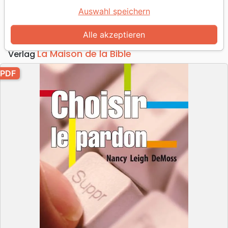
Pdf
Auswahl speichern
Autor :
Nancy Leigh DeMoss Wolgemuth
Alle akzeptieren
Artikel-Nr.
MB3513-PDF
EAN
9782826097686
La Maison de la Bible
Verlag
PDF