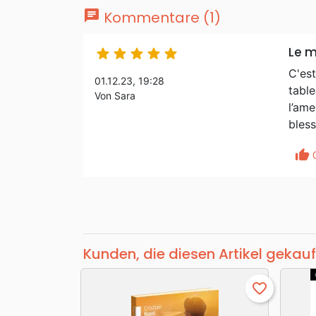
chat
Kommentare (1)
Le m





C'est
01.12.23, 19:28
table
Von Sara
l’ame
bless
thumb_up
Kunden, die diesen Artikel gekauf
favorite_border