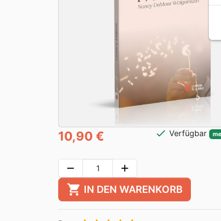
check
Verfügbar
10,90 €
me
remove
add
shopping_cart
IN DEN WARENKORB