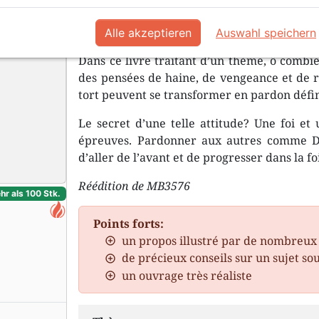
Nous avons tendance à observer les 
à regarder les nôtres à travers un t
Alle akzeptieren
Auswahl speichern
Dans ce livre traitant d’un thème, ô comb
des pensées de haine, de vengeance et de r
tort peuvent se transformer en pardon défini
Le secret d’une telle attitude? Une foi et 
épreuves. Pardonner aux autres comme D
d’aller de l’avant et de progresser dans la fo
Réédition de MB3576
hr als 100 Stk.
Points forts:
un propos illustré par de nombreux
de précieux conseils sur un sujet s
un ouvrage très réaliste