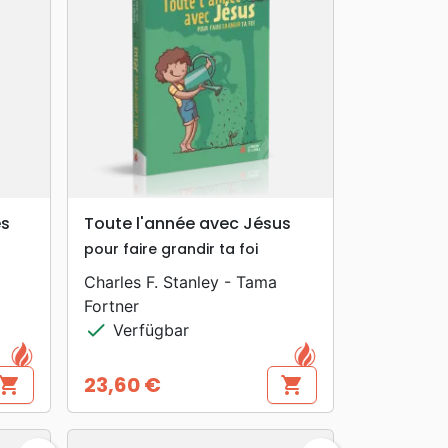
search
VORSCHAU
es
Toute l'année avec Jésus
pour faire grandir ta foi
Charles F. Stanley - Tama
Fortner
check
Verfügbar
23,60 €
hopping_cart
shopping_cart
Preis