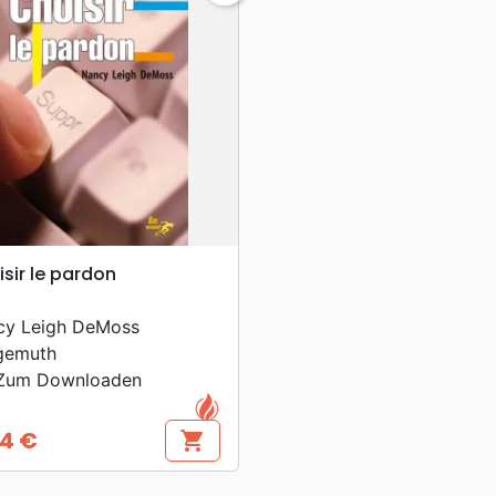
search
VORSCHAU
sir le pardon
cy Leigh DeMoss
gemuth
um Downloaden
4 €
shopping_cart
s