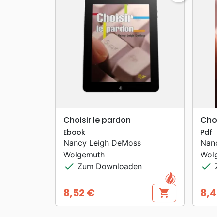
search
VORSCHAU
Choisir le pardon
Choi
Ebook
Pdf
Nancy Leigh DeMoss
Nan
Wolgemuth
Wol
check
check
Zum Downloaden
Z
8,52 €
8,4
shopping_cart
Preis
Prei