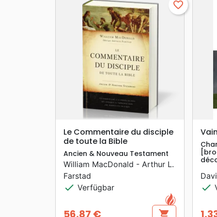
favorite_border
search
VORSCHAU
Le Commentaire du disciple
Vai
de toute la Bible
Chan
[bro
Ancien & Nouveau Testament
déco
William MacDonald - Arthur L.
Farstad
Davi
check
check
Verfügbar
V
56,87 €
1,3
shopping_cart