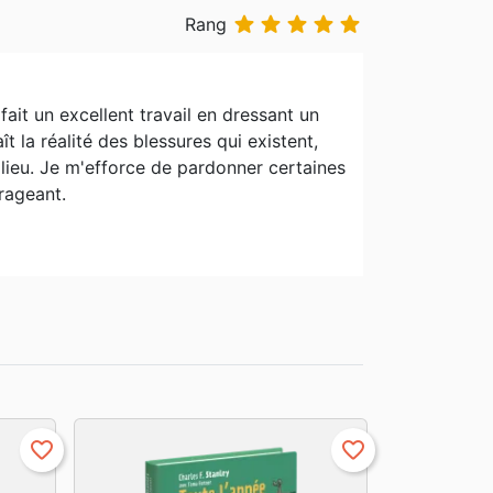





Rang
 fait un excellent travail en dressant un
ît la réalité des blessures qui existent,
 lieu. Je m'efforce de pardonner certaines
urageant.
favorite_border
favorite_border