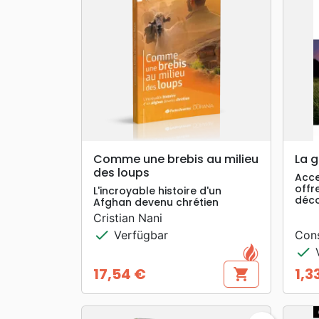
search
VORSCHAU
Comme une brebis au milieu
La 
des loups
Acce
offr
L'incroyable histoire d'un
déco
Afghan devenu chrétien
Cristian Nani
check
Verfügbar
Cons
check
V
17,54 €
1,3
shopping_cart
Preis
Prei