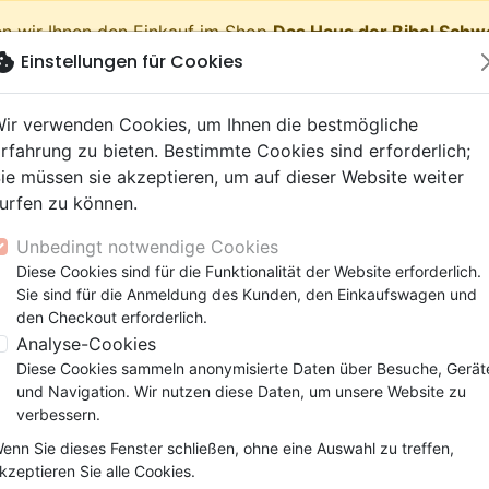
n wir Ihnen den Einkauf im Shop
Das Haus der Bibel Schw
okie
Einstellungen für Cookies
shopping_cart
Waren
ir verwenden Cookies, um Ihnen die bestmögliche
rfahrung zu bieten. Bestimmte Cookies sind erforderlich;
ie müssen sie akzeptieren, um auf dieser Website weiter
urfen zu können.
Neuheiten
Bibeln
Bücher
eBooks
Jugend
Musi
Unbedingt notwendige Cookies
 Testamente
getik (Religion,
 9 Jahre
lationen
film
er
Bibelstudium
Kinder
Andachten
Jugendliche, Teenager
Rap, Hip-hop
Spielfilm
Spiele, Unterhaltung
Diese Cookies sind für die Funktionalität der Website erforderlich.
Geistliches Wachstum
Choisir le pardon
nschaften)
e, Gemeinde
 12 Jahre
ry, Latino, Folk
ag, Konferenz
elisation
Segond 21
Kinder-, Erwachsenenarbei
Leiden, Seelsorge
Bibeln
Instrumental
Dokumentarfilm, Reportag
Bibelhüllen
Sie sind für die Anmeldung des Kunden, den Einkaufswagen und
elien
r
ro
matik
Segond
Comics
Psychologie
Lobpreis, Anbetung
Papeterie
Choisir le pardon
den Checkout erforderlich.
ks
uung, Wachstum
r
NEG
Familie, Ehe
Apologetik (Religion,
Hardrock, Metal
Analyse-Cookies
Autor :
Nancy Leigh DeMoss Wolgemuth
cations
e, Gemeinde
ie, Ehe
l, Soul
Darby
Leiden, Seelsorge
Wissenschaften)
Pop, Rock
Diese Cookies sammeln anonymisierte Daten über Besuche, Gerät
Artikel-Nr.
MB3634
EAN
9782826036340
Ve
elisation
elisation
und Navigation. Wir nutzen diese Daten, um unsere Website zu
Gesundheit
Bibeln
verbessern.
Beschreibung
Artikeldetails
enn Sie dieses Fenster schließen, ohne eine Auswahl zu treffen,
kzeptieren Sie alle Cookies.