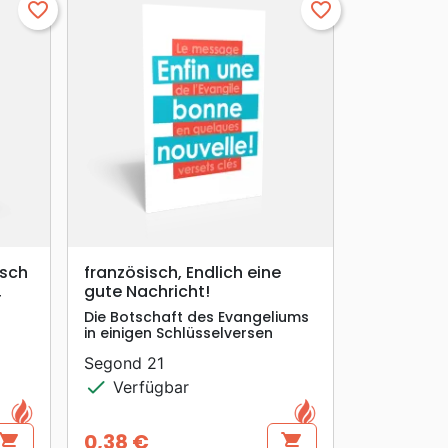
favorite_border
favorite_border
search
VORSCHAU
isch
französisch, Endlich eine
gute Nachricht!
r
Die Botschaft des Evangeliums
in einigen Schlüsselversen
Segond 21
check
Verfügbar
0,38 €
hopping_cart
shopping_cart