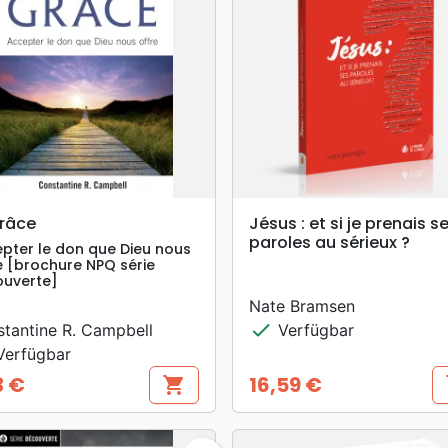
search
search
VORSCHAU
VORSCHAU
grâce
Jésus : et si je prenais s
paroles au sérieux ?
pter le don que Dieu nous
e [brochure NPQ série
uverte]
Nate Bramsen
check
tantine R. Campbell
Verfügbar
erfügbar
3 €
16,59 €
shopping_cart
s
s
Preis