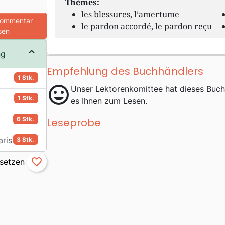
Thèmes:
les blessures, l’amertume
Kommentar
le pardon accordé, le pardon reçu
sen
ng
Empfehlung des Buchhändlers
1 Stk.
mood
Unser Lektorenkomittee hat dieses Buc
1 Stk.
es Ihnen zum Lesen.
6 Stk.
Leseprobe
aris
3 Stk.
favorite_border