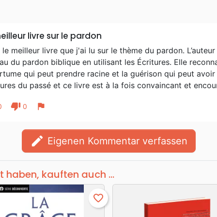
eilleur livre sur le pardon
 le meilleur livre que j'ai lu sur le thème du pardon. L’auteur
au du pardon biblique en utilisant les Écritures. Elle reconna
rtume qui peut prendre racine et la guérison qui peut avoir
ures du passé et ce livre est à la fois convaincant et enco
thumb_down
flag
0
0
edit
Eigenen Kommentar verfassen
t haben, kauften auch ...
favorite_border