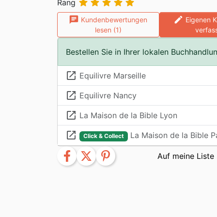





Rang
chat
edit
Kundenbewertungen
Eigenen 
lesen (1)
verfas
Bestellen Sie in Ihrer lokalen Buchhandlu
launch
Equilivre Marseille
launch
Equilivre Nancy
launch
La Maison de la Bible Lyon
launch
La Maison de la Bible P
Click & Collect
facebook
twitter
pinterest