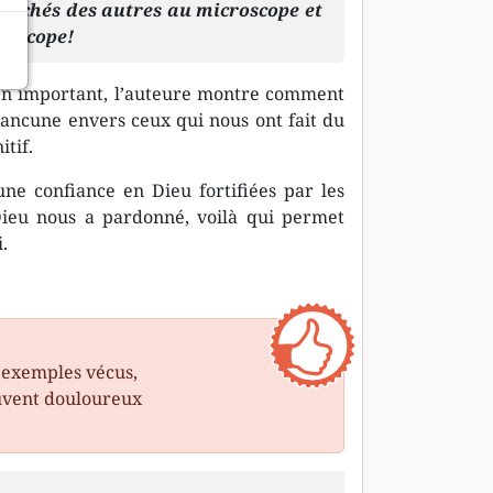
péchés des autres au microscope et
élescope!
ien important, l’auteure montre comment
ancune envers ceux qui nous ont fait du
tif.
une confiance en Dieu fortifiées par les
ieu nous a pardonné, voilà qui permet
i.
 exemples vécus,
ouvent douloureux