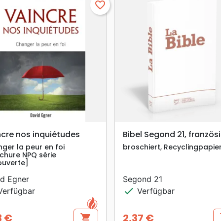
favorite_border
search
search
VORSCHAU
VORSCHAU
ncre nos inquiétudes
Bibel Segond 21, französ
ger la peur en foi
broschiert, Recyclingpapie
chure NPQ série
uverte]
d Egner
Segond 21
check
erfügbar
Verfügbar
3 €
2,37 €
shopping_cart
s