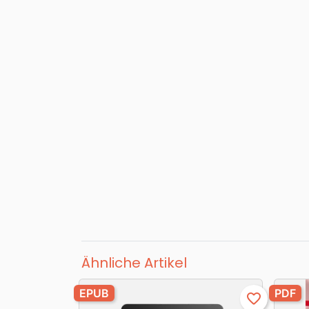
Ähnliche Artikel
EPUB
PDF
favorite_border