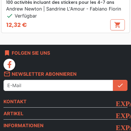
100 activités incluant des stickers pour les 4-7 ans
Andrew Newton | Sandrine L'Amour - Fabiano Fiorin
check
Verfügbar
12,32 €
shopping_cart
Preis
bookmark
FOLGEN SIE UNS
facebook
mail_outline
NEWSLETTER ABONNIEREN
check
An
KONTAKT
ARTIKEL
INFORMATIONEN