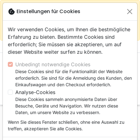
warning
Gemäß
close
cookie
Einstellungen für Cookies
Auf der Webseite Europa bleiben
Ihrem
Standort (Vereinigte Staaten) empfehlen wir Ihnen den
Wir verwenden Cookies, um Ihnen die bestmögliche
Einkauf im Shop
Das Haus der Bibel Schweiz
Erfahrung zu bieten. Bestimmte Cookies sind
erforderlich; Sie müssen sie akzeptieren, um auf
menu
shopping_cart
account_circle
dieser Website weiter surfen zu können.
Unbedingt notwendige Cookies
Diese Cookies sind für die Funktionalität der Website
erforderlich. Sie sind für die Anmeldung des Kunden, den
Einkaufswagen und den Checkout erforderlich.
Analyse-Cookies
search
Diese Cookies sammeln anonymisierte Daten über
Suche
Besuche, Geräte und Navigation. Wir nutzen diese
Daten, um unsere Website zu verbessern.
Startseite
Jugend
Wenn Sie dieses Fenster schließen, ohne eine Auswahl zu
Joie dans ma maison [CD, 1999] (La)
treffen, akzeptieren Sie alle Cookies.
La Joie dans ma maison [CD, 1999]