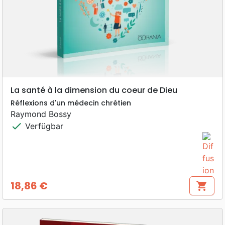
La santé à la dimension du coeur de Dieu
Réflexions d'un médecin chrétien
Raymond Bossy
check
Verfügbar
18,86 €
shopping_cart
Preis