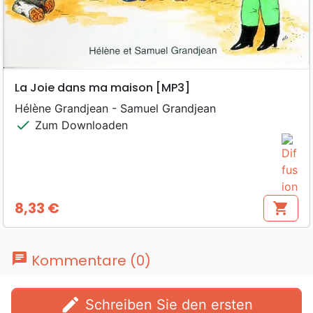
La Joie dans ma maison [MP3]
Hélène Grandjean - Samuel Grandjean
check
Zum Downloaden
8,33 €
shopping_cart
Preis
chat
Kommentare (0)
edit
Schreiben Sie den ersten