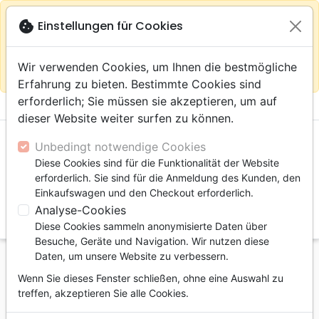
warning
Gemäß
close
cookie
Einstellungen für Cookies
Auf der Webseite Europa bleiben
Ihrem
Standort (Vereinigte Staaten) empfehlen wir Ihnen den
Wir verwenden Cookies, um Ihnen die bestmögliche
Einkauf im Shop
Das Haus der Bibel Schweiz
Erfahrung zu bieten. Bestimmte Cookies sind
erforderlich; Sie müssen sie akzeptieren, um auf
menu
shopping_cart
account_circle
dieser Website weiter surfen zu können.
Unbedingt notwendige Cookies
Diese Cookies sind für die Funktionalität der Website
erforderlich. Sie sind für die Anmeldung des Kunden, den
Einkaufswagen und den Checkout erforderlich.
Analyse-Cookies
search
Diese Cookies sammeln anonymisierte Daten über
Suche
Besuche, Geräte und Navigation. Wir nutzen diese
Daten, um unsere Website zu verbessern.
Startseite
Autoren
Smith Oswald J.
Wenn Sie dieses Fenster schließen, ohne eine Auswahl zu
Oswald J. Smith
treffen, akzeptieren Sie alle Cookies.
Liste der Artikel des Autors