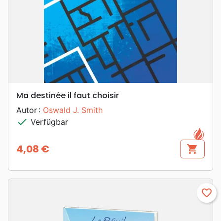
Ma destinée il faut choisir
Autor :
Oswald J. Smith
check
Verfügbar
4,08 €
shopping_cart
Preis
favorite_border