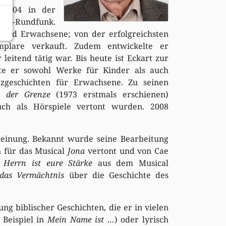
 2004 in der
ums-Rundfunk.
 und Erwachsene; von der erfolgreichsten
lare verkauft. Zudem entwickelte er
itend tätig war. Bis heute ist Eckart zur
ste er sowohl Werke für Kinder als auch
zgeschichten für Erwachsene. Zu seinen
 der Grenze
(1973 erstmals erschienen)
uch als Hörspiele vertont wurden. 2008
cheinung. Bekannt wurde seine Bearbeitung
h für das Musical
Jona
vertont und von Cae
Herrn ist eure Stärke
aus dem Musical
das Vermächtnis
über die Geschichte des
g biblischer Geschichten, die er in vielen
 Beispiel in
Mein Name ist …
) oder lyrisch