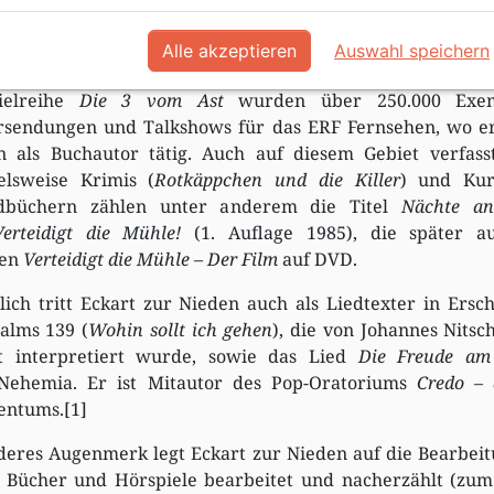
ieden arbeitete 35 Jahre bis zu seinem Ruhestand
ammleitung und als Hörfunkredakteur beim Evangeli
Alle akzeptieren
Auswahl speichern
produzierte er zahlreiche Hörspielsendungen für Kinder
ielreihe
Die 3 vom Ast
wurden über 250.000 Exemp
sendungen und Talkshows für das ERF Fernsehen, wo er le
n als Buchautor tätig. Auch auf diesem Gebiet verfas
ielsweise Krimis (
Rotkäppchen und die Killer
) und Kur
dbüchern zählen unter anderem die Titel
Nächte an
Verteidigt die Mühle!
(1. Auflage 1985), die später a
ien
Verteidigt die Mühle – Der Film
auf DVD.
lich tritt Eckart zur Nieden auch als Liedtexter in Ers
alms 139 (
Wohin sollt ich gehen
), die von Johannes Nitsc
t interpretiert wurde, sowie das Lied
Die Freude am 
Nehemia. Er ist Mitautor des Pop-Oratoriums
Credo – 
entums.[1]
eres Augenmerk legt Eckart zur Nieden auf die Bearbeitun
r Bücher und Hörspiele bearbeitet und nacherzählt (zum