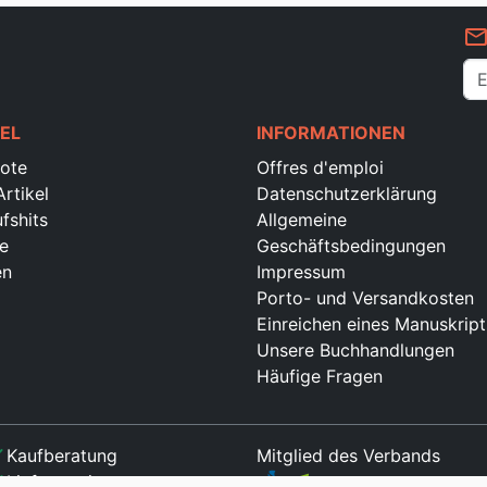
mail_outlin
EL
INFORMATIONEN
ote
Offres d'emploi
rtikel
Datenschutzerklärung
fshits
Allgemeine
e
Geschäftsbedingungen
en
Impressum
Porto- und Versandkosten
Einreichen eines Manuskript
Unsere Buchhandlungen
Häufige Fragen
ck
Kaufberatung
Mitglied des Verbands
ck
Lieferservice