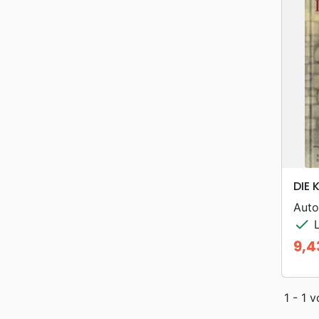
DIE 
Auto
check
L
9,4
Prei
1 - 1 v