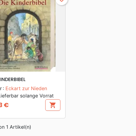
search
VORSCHAU
KINDERBIBEL
r :
Eckart zur Nieden
ieferbar solange Vorrat
3 €
shopping_cart
s
on 1 Artikel(n)