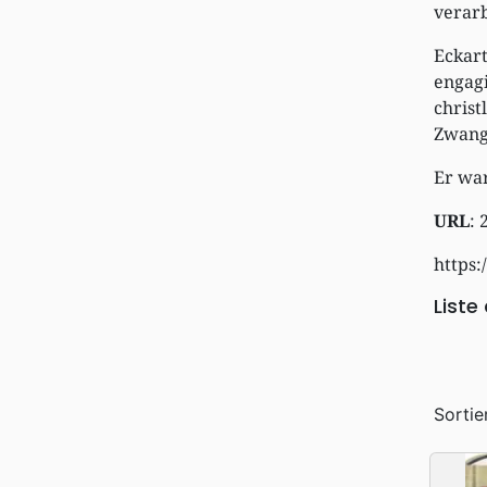
verarb
Eckar
engag
chris
Zwangs
Er war
URL
: 
https:
Liste
Sortie