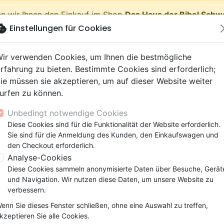
n wir Ihnen den Einkauf im Shop
Das Haus der Bibel Schw
okie
Einstellungen für Cookies
shopping_cart
Waren
ir verwenden Cookies, um Ihnen die bestmögliche
rfahrung zu bieten. Bestimmte Cookies sind erforderlich;
ie müssen sie akzeptieren, um auf dieser Website weiter
urfen zu können.
Neuheiten
Bibeln
Bücher
eBooks
Jugend
Musi
Unbedingt notwendige Cookies
 Testamente
getik (Religion,
 9 Jahre
lationen
film
er
Bibelstudium
Kinder
Andachten
Jugendliche, Teenager
Rap, Hip-hop
Spielfilm
Spiele, Unterhaltung
Diese Cookies sind für die Funktionalität der Website erforderlich.
nschaften)
e, Gemeinde
 12 Jahre
ry, Latino, Folk
ag, Konferenz
elisation
Segond 21
Kinder-, Erwachsenenarbei
Leiden, Seelsorge
Bibeln
Instrumental
Dokumentarfilm, Reportag
Bibelhüllen
Sie sind für die Anmeldung des Kunden, den Einkaufswagen und
elien
r
ro
matik
Segond
Comics
Psychologie
Lobpreis, Anbetung
Papeterie
art zur Nieden
den Checkout erforderlich.
ks
uung, Wachstum
r
NEG
Familie, Ehe
Apologetik (Religion,
Hardrock, Metal
Analyse-Cookies
bis zum Zweiten Weltkrieg in Berlin auf. Während des Kr
cations
e, Gemeinde
ie, Ehe
l, Soul
Darby
Leiden, Seelsorge
Wissenschaften)
Pop, Rock
Diese Cookies sammeln anonymisierte Daten über Besuche, Gerät
ßalmerode bei Kassel. In Kassel wurde er Schlosser, bevor
elisation
elisation
und Navigation. Wir nutzen diese Daten, um unsere Website zu
Gesundheit
Bibeln
elischen Hochschule Tabor in Marburg eine theologisc
verbessern.
n. In Großalmerode arbeitete er daraufhin über fü
enn Sie dieses Fenster schließen, ohne eine Auswahl zu treffen,
nswerk Frohe Botschaft.
kzeptieren Sie alle Cookies.