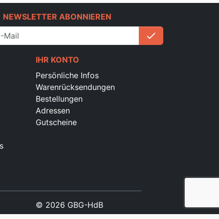
e
NEWSLETTER ABONNIEREN
check
Anmelden
IHR KONTO
Persönliche Infos
Warenrücksendungen
Bestellungen
Adressen
Gutscheine
s
© 2026 GBG-HdB