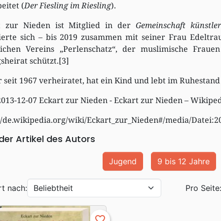
eitet (
Der Fiesling im Riesling
).
t zur Nieden ist Mitglied in der
Gemeinschaft künstle
ierte sich – bis 2019 zusammen mit seiner Frau Edeltra
tlichen Vereins „Perlenschatz“, der muslimische Frau
heirat schützt.[3]
 seit 1967 verheiratet, hat ein Kind und lebt im Ruhestand 
2013-12-07 Eckart zur Nieden - Eckart zur Nieden – Wikipe
//de.wikipedia.org/wiki/Eckart_zur_Nieden#/media/Datei:2
 der Artikel des Autors
Jugend
9 bis 12 Jahre
rt nach:
Pro Seite
favorite_border