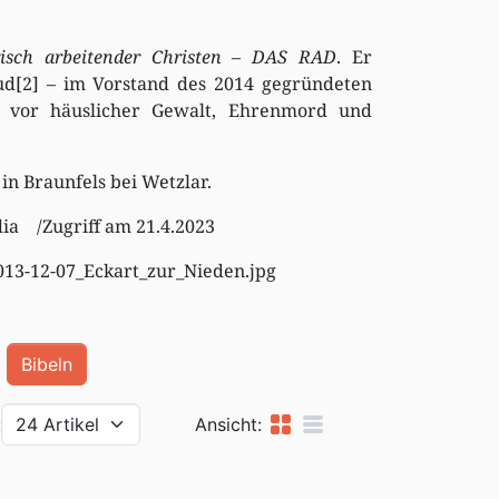
risch arbeitender Christen – DAS RAD
. Er
ud[2] – im Vorstand des 2014 gegründeten
en vor häuslicher Gewalt, Ehrenmord und
in Braunfels bei Wetzlar.
dia /Zugriff am 21.4.2023
013-12-07_Eckart_zur_Nieden.jpg
Bibeln
grid_view
table_rows
:
Ansicht: