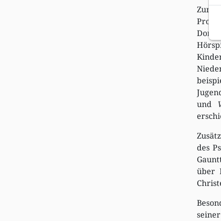
Zur N
Progr
Dort 
Hörsp
Kinder
Niede
beisp
Jugen
und
ersch
Zusätz
des Ps
Gaunt
über 
Christ
Besond
seine