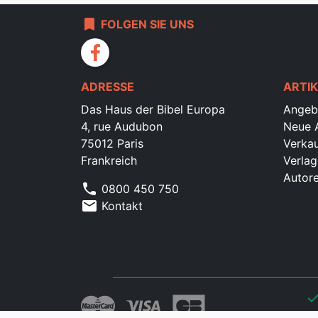
bookmark
FOLGEN SIE UNS
facebook
ADRESSE
ARTIK
Das Haus der Bibel Europa
Angeb
4, rue Audubon
Neue A
75012 Paris
Verkau
Frankreich
Verlag
Autor
phone
0800 450 750
mail
Kontakt
che
che