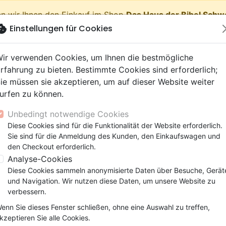
n wir Ihnen den Einkauf im Shop
Das Haus der Bibel Schw
okie
Einstellungen für Cookies
shopping_cart
Waren
ir verwenden Cookies, um Ihnen die bestmögliche
rfahrung zu bieten. Bestimmte Cookies sind erforderlich;
ie müssen sie akzeptieren, um auf dieser Website weiter
urfen zu können.
Neuheiten
Bibeln
Bücher
eBooks
Jugend
Musi
Unbedingt notwendige Cookies
 Testamente
getik (Religion,
 9 Jahre
lationen
film
er
Bibelstudium
Kinder
Andachten
Jugendliche, Teenager
Rap, Hip-hop
Spielfilm
Spiele, Unterhaltung
Diese Cookies sind für die Funktionalität der Website erforderlich.
nschaften)
e, Gemeinde
 12 Jahre
ry, Latino, Folk
ag, Konferenz
elisation
Segond 21
Kinder-, Erwachsenenarbei
Leiden, Seelsorge
Bibeln
Instrumental
Dokumentarfilm, Reportag
Bibelhüllen
Sie sind für die Anmeldung des Kunden, den Einkaufswagen und
elien
r
ro
matik
Segond
Comics
Psychologie
Lobpreis, Anbetung
Papeterie
o Körper
den Checkout erforderlich.
ks
uung, Wachstum
r
NEG
Familie, Ehe
Apologetik (Religion,
Hardrock, Metal
Analyse-Cookies
 der Artikel des Autors
cations
e, Gemeinde
ie, Ehe
l, Soul
Darby
Leiden, Seelsorge
Wissenschaften)
Pop, Rock
Diese Cookies sammeln anonymisierte Daten über Besuche, Gerät
elisation
elisation
und Navigation. Wir nutzen diese Daten, um unsere Website zu
Gesundheit
Bibeln
Jugendliche, Teenager
15 b
verbessern.
enn Sie dieses Fenster schließen, ohne eine Auswahl zu treffen,
rt nach:
Pro Seite
kzeptieren Sie alle Cookies.