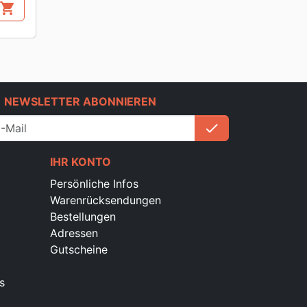
shopping_cart
e
NEWSLETTER ABONNIEREN
check
Anmelden
IHR KONTO
Persönliche Infos
Warenrücksendungen
Bestellungen
Adressen
Gutscheine
s