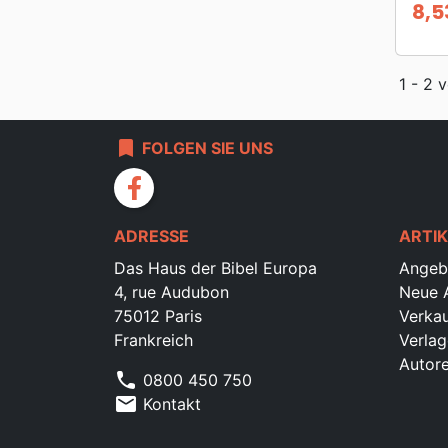
8,5
Prei
1 - 2 
bookmark
FOLGEN SIE UNS
facebook
ADRESSE
ARTIK
Das Haus der Bibel Europa
Angeb
4, rue Audubon
Neue A
75012 Paris
Verkau
Frankreich
Verlag
Autor
phone
0800 450 750
mail
Kontakt