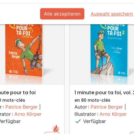
favorite_border
Alle akzeptieren
Auswahl speichern
search
search
VORSCHAU
VORSCHAU
nute pour ta foi
1 minute pour ta foi, vol. 
0 mots-clés
en 80 mots-clés
r :
Patrice Berger
|
Autor :
Patrice Berger
|
trator :
Arno Körper
Illustrator :
Arno Körper
check
erfügbar
Verfügbar