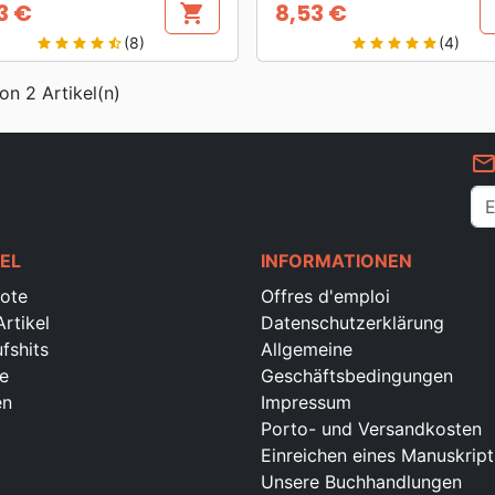
3 €
8,53 €
shopping_cart
s
Preis
(8)
(4)
star
star
star
star
star_half
star
star
star
star
star
von 2 Artikel(n)
mail_outlin
EL
INFORMATIONEN
ote
Offres d'emploi
rtikel
Datenschutzerklärung
fshits
Allgemeine
e
Geschäftsbedingungen
en
Impressum
Porto- und Versandkosten
Einreichen eines Manuskript
Unsere Buchhandlungen