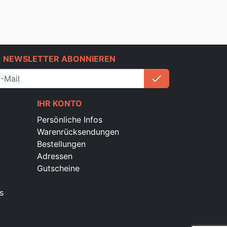
e
NEWSLETTER ABONNIEREN
check
Anmelden
IHR KONTO
Persönliche Infos
Warenrücksendungen
Bestellungen
Adressen
Gutscheine
s