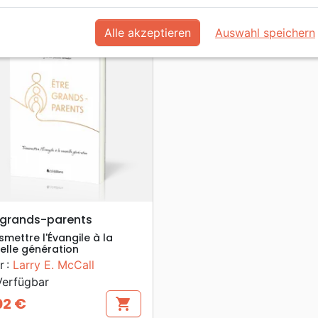
favorite_border
Alle akzeptieren
Auswahl speichern
search
VORSCHAU
 grands-parents
smettre l'Évangile à la
elle génération
r :
Larry E. McCall
erfügbar
02 €
shopping_cart
s