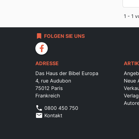
1 - 1 v
bookmark
FOLGEN SIE UNS
facebook
ADRESSE
ARTIK
Das Haus der Bibel Europa
Angeb
4, rue Audubon
Neue A
75012 Paris
Verkau
Frankreich
Verlag
Autor
phone
0800 450 750
mail
Kontakt