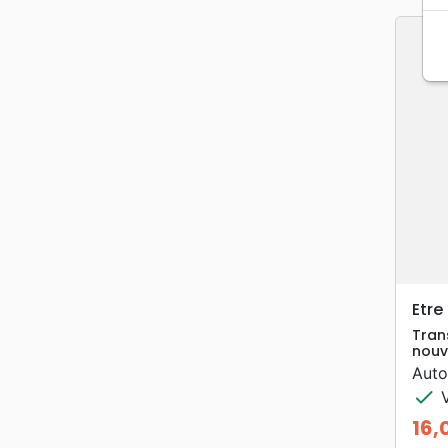
Etre
Tran
nouv
Auto
check
V
16,
Prei