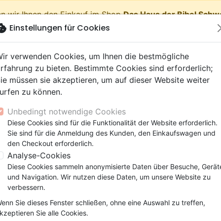
n wir Ihnen den Einkauf im Shop
Das Haus der Bibel Schw
okie
Einstellungen für Cookies
shopping_cart
Waren
ir verwenden Cookies, um Ihnen die bestmögliche
rfahrung zu bieten. Bestimmte Cookies sind erforderlich;
ie müssen sie akzeptieren, um auf dieser Website weiter
urfen zu können.
Neuheiten
Bibeln
Bücher
eBooks
Jugend
Musi
Unbedingt notwendige Cookies
 Testamente
getik (Religion,
 9 Jahre
lationen
film
er
Bibelstudium
Kinder
Andachten
Jugendliche, Teenager
Rap, Hip-hop
Spielfilm
Spiele, Unterhaltung
Diese Cookies sind für die Funktionalität der Website erforderlich.
nschaften)
e, Gemeinde
 12 Jahre
ry, Latino, Folk
ag, Konferenz
elisation
Segond 21
Kinder-, Erwachsenenarbei
Leiden, Seelsorge
Bibeln
Instrumental
Dokumentarfilm, Reportag
Bibelhüllen
Sie sind für die Anmeldung des Kunden, den Einkaufswagen und
elien
r
ro
matik
Segond
Comics
Psychologie
Lobpreis, Anbetung
Papeterie
y E. McCall
den Checkout erforderlich.
ks
uung, Wachstum
r
NEG
Familie, Ehe
Apologetik (Religion,
Hardrock, Metal
Analyse-Cookies
 der Artikel des Autors
cations
e, Gemeinde
ie, Ehe
l, Soul
Darby
Leiden, Seelsorge
Wissenschaften)
Pop, Rock
Diese Cookies sammeln anonymisierte Daten über Besuche, Gerät
elisation
elisation
und Navigation. Wir nutzen diese Daten, um unsere Website zu
Gesundheit
Bibeln
Familie, Ehe
verbessern.
enn Sie dieses Fenster schließen, ohne eine Auswahl zu treffen,
rt nach:
Pro Seite
kzeptieren Sie alle Cookies.