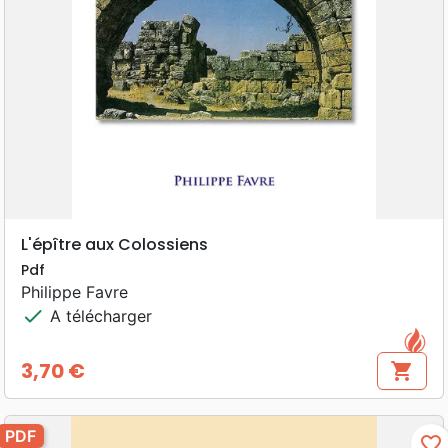
L'épître aux Colossiens
Pdf
Philippe Favre
check
A télécharger
3,70 €
shopping_cart
Prix
PDF
favorite_border