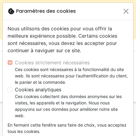
warning
Selon votre
close
cookie
Paramètres des cookies
Continuer sur le site France
localisation (États-
Unis) nous vous recommandons de faire vos achats
Nous utilisons des cookies pour vous offrir la
sur la boutique
La Maison de la Bible Suisse
meilleure expérience possible. Certains cookies
sont nécessaires, vous devez les accepter pour
menu
shopping_cart
account_circle
continuer à naviguer sur ce site.
Cookies strictement nécessaires
Ces cookies sont nécessaires à la fonctionnalité du site
web. Ils sont nécessaires pour l'authentification du client,
le panier et la commande.
Cookies analytiques
search
Ces cookies collectent des données anonymes sur les
Reche
visites, les appareils et la navigation. Nous nous
appuyons sur ces données pour améliorer notre site
Accueil
Livres
Commentaires
web.
Nouveau Testament
En fermant cette fenêtre sans faire de choix, vous acceptez
Introduction à la lecture du Nouveau Testament -
tous les cookies.
Collection: cahiers de culture biblique, n°1 - Pdf