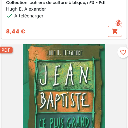
Collection: cahiers de culture biblique, n°3 - Pdf
Hugh E. Alexander
check
A télécharger
8,44 €
shopping_cart
Prix
PDF
favorite_border