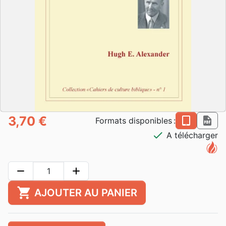
3,70 €
epub
pdf
Formats disponibles :
check
A télécharger
remove
add
shopping_cart
AJOUTER AU PANIER