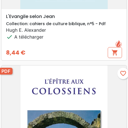
L'Evangile selon Jean
Collection: cahiers de culture biblique, n°5 - Pdf
Hugh E. Alexander
check
A télécharger
8,44 €
shopping_cart
Prix
PDF
favorite_border