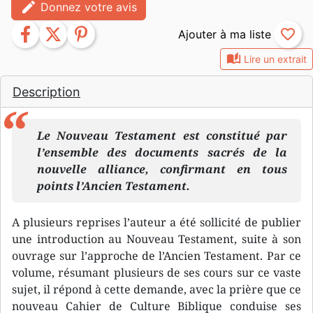
edit
Donnez votre avis
facebook
twitter
pinterest
favorite_border
auto_stories
Lire un extrait
Description
Le Nouveau Testament est constitué par
l’ensemble des documents sacrés de la
nouvelle alliance, confirmant en tous
points l’Ancien Testament.
A plusieurs reprises l’auteur a été sollicité de publier
une introduction au Nouveau Testament, suite à son
ouvrage sur l’approche de l’Ancien Testament. Par ce
volume, résumant plusieurs de ses cours sur ce vaste
sujet, il répond à cette demande, avec la prière que ce
nouveau Cahier de Culture Biblique conduise ses