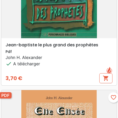
Jean-baptiste le plus grand des prophètes
Pdf
John H. Alexander
check
A télécharger
3,70 €
shopping_cart
Prix
PDF
favorite_border