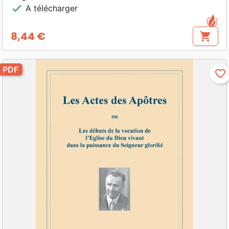
check
A télécharger
8,44 €
shopping_cart
Prix
PDF
favorite_border