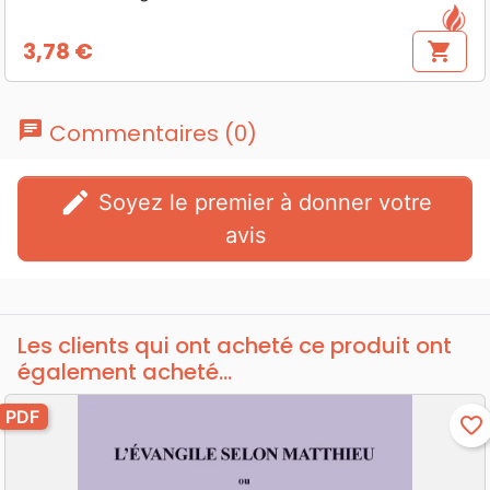
3,78 €
shopping_cart
Prix
chat
Commentaires (0)
edit
Soyez le premier à donner votre
avis
Les clients qui ont acheté ce produit ont
également acheté...
PDF
favorite_border