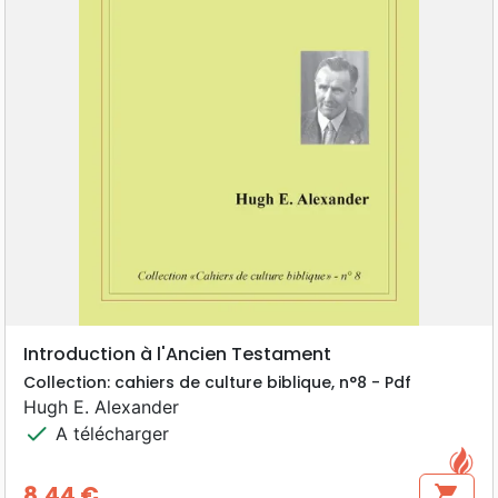
Introduction à l'Ancien Testament
Collection: cahiers de culture biblique, n°8 - Pdf
Hugh E. Alexander
check
A télécharger
8,44 €
shopping_cart