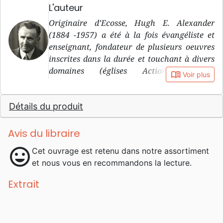
L'auteur
Originaire d’Ecosse, Hugh E. Alexander
(1884 -1957) a été à la fois évangéliste et
enseignant, fondateur de plusieurs oeuvres
inscrites dans la durée et touchant à divers
domaines (églises Action Biblique,
book_open
Voir plus
mouvements de jeunesse Action Biblique ,
école biblique devenue Institut biblique de
Détails du produit
Genève, édition de Bibles et de littérature par
la Société Biblique de Genève/La Maison de
la Bible) en Europe francophone. Un de ses
Avis du libraire
mots d’ordre: «Temps de crise, temps
mood
Cet ouvrage est retenu dans notre assortiment
d’entreprise».
et nous vous en recommandons la lecture.
Extrait