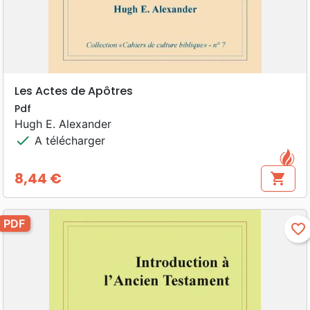
Les Actes de Apôtres
Pdf
Hugh E. Alexander
check
A télécharger
8,44 €
shopping_cart
Prix
PDF
favorite_border