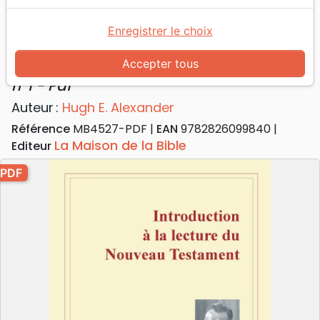
Introduction à la lecture du Nouveau
Enregistrer le choix
Testament
Accepter tous
Collection: cahiers de culture biblique,
n°1 - Pdf
Auteur :
Hugh E. Alexander
Référence
MB4527-PDF
EAN
9782826099840
La Maison de la Bible
Editeur
PDF