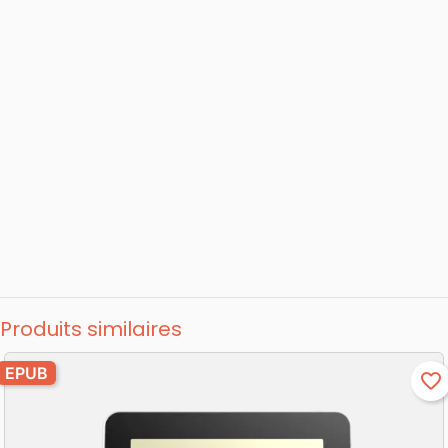
Produits similaires
EPUB
favorite_border