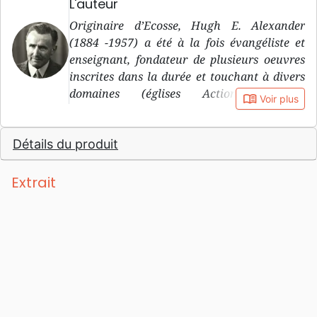
L'auteur
Originaire d’Ecosse, Hugh E. Alexander
(1884 -1957) a été à la fois évangéliste et
enseignant, fondateur de plusieurs oeuvres
inscrites dans la durée et touchant à divers
domaines (églises Action Biblique,
book_open
Voir plus
mouvements de jeunesse Action Biblique ,
école biblique devenue Institut biblique de
Détails du produit
Genève, édition de Bibles et de littérature par
la Société Biblique de Genève/La Maison de
la Bible) en Europe francophone. Un de ses
Extrait
mots d’ordre: «Temps de crise, temps
d’entreprise».