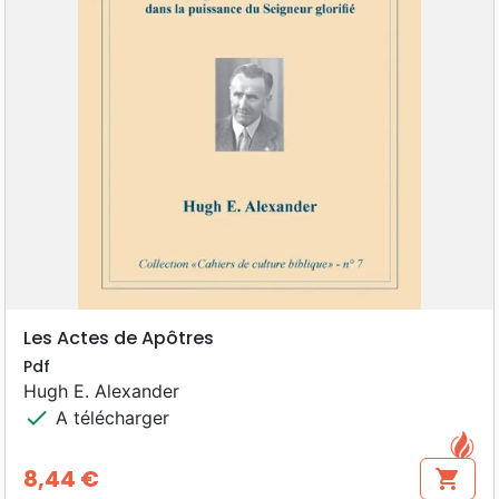
Les Actes de Apôtres
Pdf
Hugh E. Alexander
check
A télécharger
8,44 €
shopping_cart
Prix