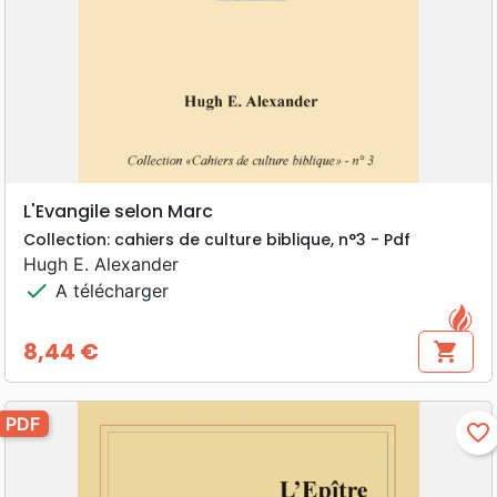
L'Evangile selon Marc
Collection: cahiers de culture biblique, n°3 - Pdf
Hugh E. Alexander
check
A télécharger
8,44 €
shopping_cart
Prix
PDF
favorite_border