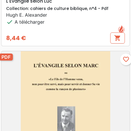
L'Evangile selon Luc
Collection: cahiers de culture biblique, n°4 - Pdf
Hugh E. Alexander
check
A télécharger
8,44 €
shopping_cart
Prix
PDF
favorite_border