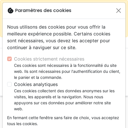
warning
Selon votre
close
cookie
Paramètres des cookies
Continuer sur le site France
localisation (États-
Unis) nous vous recommandons de faire vos achats
Nous utilisons des cookies pour vous offrir la
sur la boutique
La Maison de la Bible Suisse
meilleure expérience possible. Certains cookies
sont nécessaires, vous devez les accepter pour
menu
shopping_cart
account_circle
continuer à naviguer sur ce site.
Cookies strictement nécessaires
Ces cookies sont nécessaires à la fonctionnalité du site
web. Ils sont nécessaires pour l'authentification du client,
le panier et la commande.
Cookies analytiques
search
Ces cookies collectent des données anonymes sur les
Reche
visites, les appareils et la navigation. Nous nous
appuyons sur ces données pour améliorer notre site
Accueil
Livres
Commentaires
Ancien Testament
web.
Introduction à l'Ancien Testament - Collection:
En fermant cette fenêtre sans faire de choix, vous acceptez
cahiers de culture biblique, n°8 - Pdf
tous les cookies.