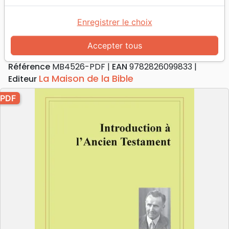
Introduction à l'Ancien Testament
Collection: cahiers de culture biblique,
Enregistrer le choix
n°8 - Pdf
Accepter tous
Auteur :
Hugh E. Alexander
Référence
MB4526-PDF
EAN
9782826099833
La Maison de la Bible
Editeur
PDF