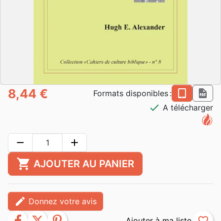
8,44 €
epub
pdf
Formats disponibles :
check
A télécharger
remove
add
shopping_cart
AJOUTER AU PANIER
edit
Donnez votre avis
facebook
twitter
pinterest
favorite_border