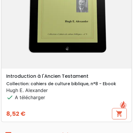
Introduction à l'Ancien Testament
Collection: cahiers de culture biblique, n°8 - Ebook
Hugh E. Alexander
check
A télécharger
8,52 €
shopping_cart
Prix