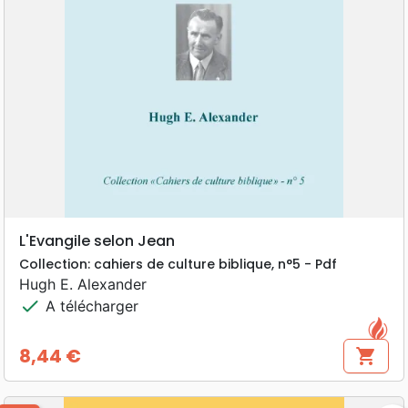
L'Evangile selon Jean
Collection: cahiers de culture biblique, n°5 - Pdf
Hugh E. Alexander
check
A télécharger
8,44 €
shopping_cart
Prix