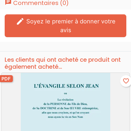
chat
Commentaires (0)
edit
Soyez le premier à donner votre
avis
Les clients qui ont acheté ce produit ont
également acheté...
PDF
favorite_border