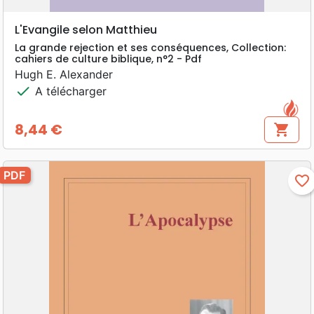
L'Evangile selon Matthieu
La grande rejection et ses conséquences, Collection:
cahiers de culture biblique, n°2 - Pdf
Hugh E. Alexander
check
A télécharger
8,44 €
shopping_cart
Prix
PDF
favorite_border