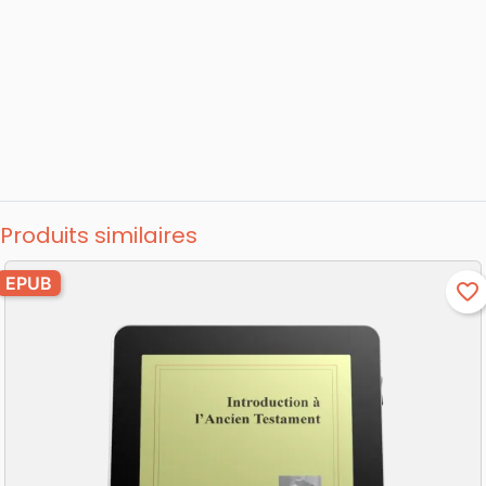
Produits similaires
EPUB
favorite_border