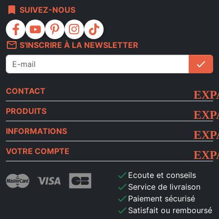
bookmark
SUIVEZ-NOUS
facebook
youtube
pinterest
instagram
tiktok
mail_outline
S'INSCRIRE À LA NEWSLETTER
check
S'i
CONTACT
PRODUITS
INFORMATIONS
VOTRE COMPTE
check
Ecoute et conseils
check
Service de livraison
check
Paiement sécurisé
check
Satisfait ou remboursé