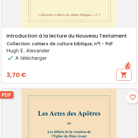
Introduction à la lecture du Nouveau Testament
Collection: cahiers de culture biblique, n°1 - Pdf
Hugh E. Alexander
check
A télécharger
3,70 €
shopping_cart
Prix
PDF
favorite_border