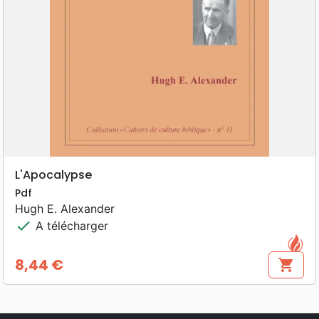
L'Apocalypse
Pdf
Hugh E. Alexander
check
A télécharger
8,44 €
shopping_cart
Prix