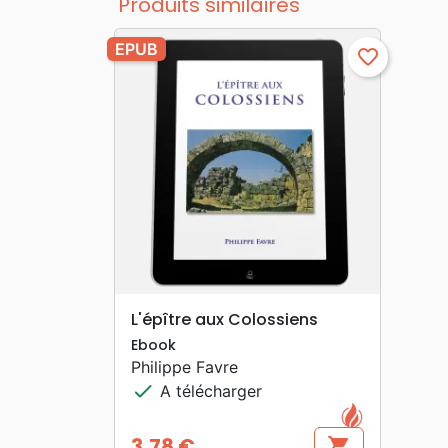
Produits similaires
EPUB
favorite_border
search
APERÇU RAPIDE
L'épître aux Colossiens
Ebook
Philippe Favre
check
A télécharger
3,78 €
shopping_cart