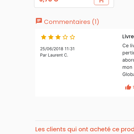
Prix
chat
Commentaires (1)
Livre





Ce li
25/06/2018 11:31
perti
Par Laurent C.
abord
mon s
Globa
thumb_up
Les clients qui ont acheté ce pro