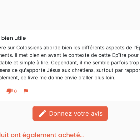
 bien utile
vre sur Colossiens aborde bien les différents aspects de l'
nents. Il met bien en avant le contexte de cette Epître pou
able et simple à lire. Cependant, il me semble parfois tro
ens ce qu'apporte Jésus aux chrétiens, surtout par rapport 
lement, ce livre me donne envie d'aller plus loin.
thumb_down
flag
1
0
edit
Donnez votre avis
duit ont également acheté...