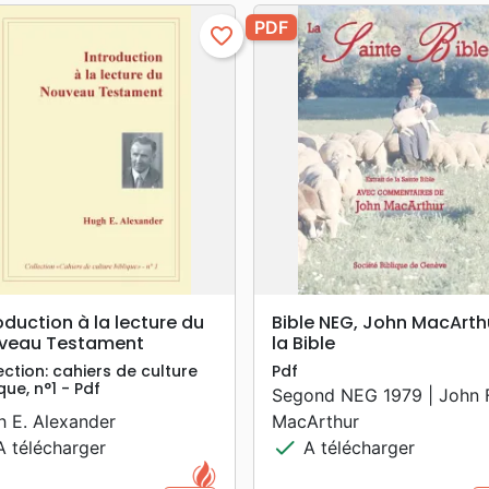
PDF
favorite_border
search
search
APERÇU RAPIDE
APERÇU RAPIDE
oduction à la lecture du
Bible NEG, John MacArth
veau Testament
la Bible
ection: cahiers de culture
Pdf
que, n°1 - Pdf
Segond NEG 1979 | John F
 E. Alexander
MacArthur
check
 télécharger
A télécharger