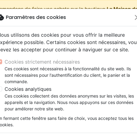
ommandons de faire vos achats sur la boutique
La Maison de
okie
Paramètres des cookies
shopping_cart
Pa
ous utilisons des cookies pour vous offrir la meilleure
xpérience possible. Certains cookies sont nécessaires, vou
evez les accepter pour continuer à naviguer sur ce site.
Nouveautés
Bibles
Livres
eBooks
Jeunesse
Cookies strictement nécessaires
Ces cookies sont nécessaires à la fonctionnalité du site web. Ils
eaux Testaments
ine
lité
 ans
lations
ns animés
s
Etude biblique
Bandes dessinées
Découverte de la foi
Adolescents, jeunes
Rap, Hip-hop
Films, fiction
Jeux
sont nécessaires pour l'authentification du client, le panier et la
iens
Épître aux Colossiens (L') - Pdf
ons
cation
e
2 ans
ry, Latino, Folk
gnement, conférences
elisation
Segond 21
Famille, couple
Méditations
Bibles jeunesse
Instrumental
Documentaires, reportage
Accessoires de Bible
commande.
iles
e
esse
ro
iels
Segond
Souffrance, Relation d'aide
Souffrance, Relation d'aide
Louange, Adoration
Papeterie
L'épître aux Colossiens
Cookies analytiques
k
elisation
ue
esse
NEG
Santé
Psychologie
Hardrock, Métal
Ces cookies collectent des données anonymes sur les visites, les
Pdf
cations
ts
le, Couple
l, Soul
appareils et la navigation. Nous nous appuyons sur ces données
Darby
Ethique, société, politique
Apologétique
Pop, Rock
pour améliorer notre site web.
Auteur :
Philippe Favre
ation
Événements actuels
n fermant cette fenêtre sans faire de choix, vous acceptez tous les
Référence
MB3202-PDF
EAN
978282609951
ookies.
Description
Détails du produit