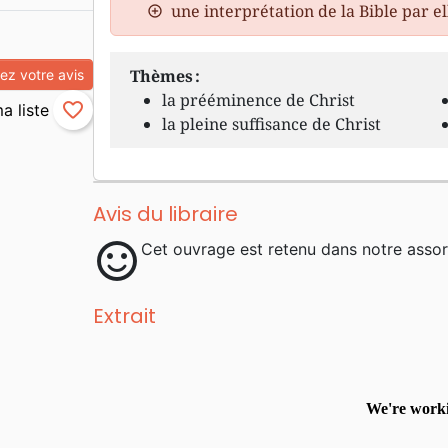
une interprétation de la Bible par 
Thèmes :
z votre avis
la prééminence de Christ
favorite_border
la pleine suffisance de Christ
Avis du libraire
sentiment_satisfied
Cet ouvrage est retenu dans notre assor
Extrait