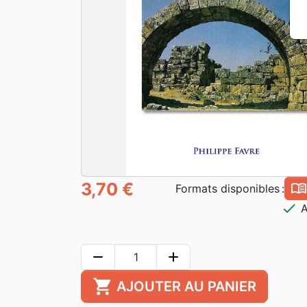
3,70 €
book_ope
Formats disponibles :
check
A
remove
add
shopping_cart
AJOUTER AU PANIER