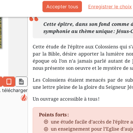
Accepter tous
Enregistrer le choix
Au format pdf.
Cette épître, dans son fond comme d
symphonie au thème unique : Jésus-C
Cette étude de l’épître aux Colossiens qui s
par la Bible, désire apporter la lumière no
époque où l’on n’a jamais parlé autant de J
nous présente son oeuvre et le mystère de s
Les Colossiens étaient menacés par de subti
n
epub
pdf
une lettre pleine de la gloire du Seigneur Jé
 télécharger
Un ouvrage accessible à tous !
Points forts :
une étude facile d’accès de l’épître 
un enseignement pour l’Eglise d’auj