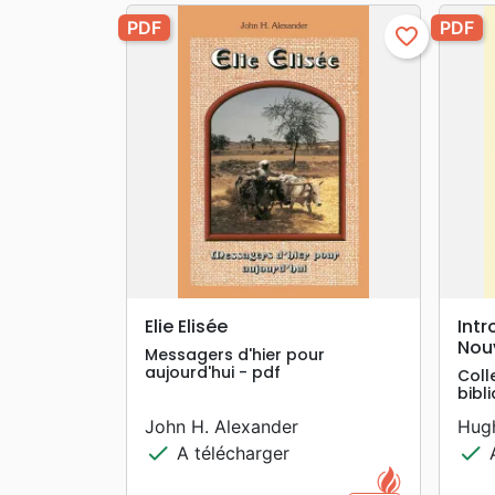
PDF
PDF
favorite_border
search
APERÇU RAPIDE
Elie Elisée
Intr
Nou
Messagers d'hier pour
aujourd'hui - pdf
Coll
bibli
John H. Alexander
Hugh
check
check
A télécharger
A