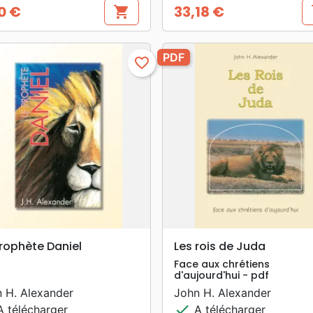
0 €
33,18 €
shopping_cart
s
Prix
PDF
favorite_border
search
search
APERÇU RAPIDE
APERÇU RAPIDE
rophète Daniel
Les rois de Juda
Face aux chrétiens
d'aujourd'hui - pdf
 H. Alexander
John H. Alexander
check
 télécharger
A télécharger