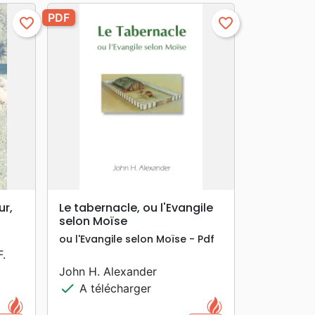
PDF
favorite_border
favorite_border
search
APERÇU RAPIDE
ur,
Le tabernacle, ou l'Evangile
selon Moïse
ou l'Evangile selon Moïse - Pdf
.
John H. Alexander
check
A télécharger