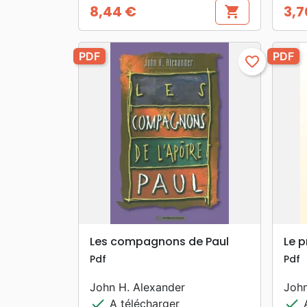
8,44 €
3,7
shopping_cart
Prix
Prix
PDF
PDF
favorite_border
search
APERÇU RAPIDE
Les compagnons de Paul
Le p
Pdf
Pdf
John H. Alexander
John
check
check
A télécharger
A