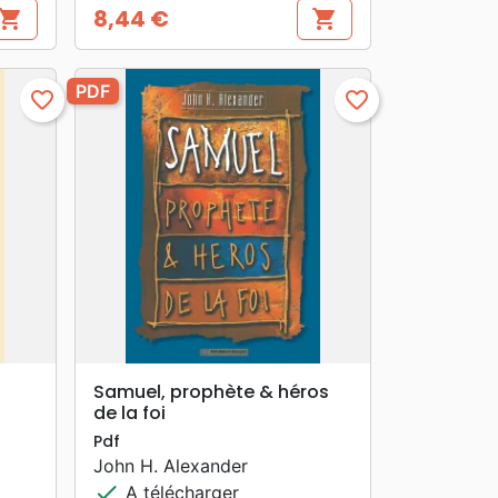
8,44 €
hopping_cart
shopping_cart
Prix
PDF
favorite_border
favorite_border
search
APERÇU RAPIDE
Samuel, prophète & héros
de la foi
Pdf
John H. Alexander
check
A télécharger