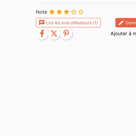





Note
chat
edit
Lire les avis utilisateurs (1)
Donne
facebook
twitter
pinterest