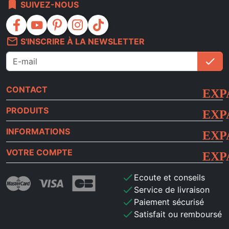
bookmark
SUIVEZ-NOUS
facebook
youtube
pinterest
instagram
tiktok
mail_outline
S'INSCRIRE À LA NEWSLETTER
check
S'i
CONTACT
PRODUITS
INFORMATIONS
VOTRE COMPTE
check
Ecoute et conseils
check
Service de livraison
check
Paiement sécurisé
check
Satisfait ou remboursé