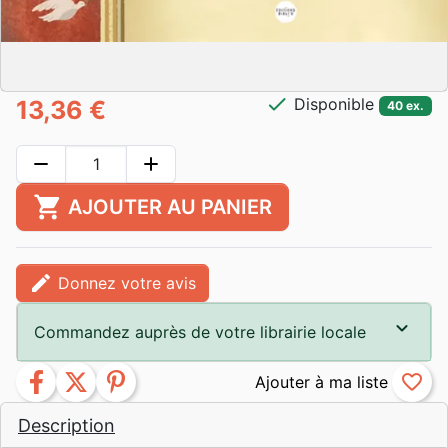
check
Disponible
13,36 €
40 ex.
remove
add
shopping_cart
AJOUTER AU PANIER
edit
Donnez votre avis
Commandez auprès de votre librairie locale
facebook
twitter
pinterest
favorite_border
Description