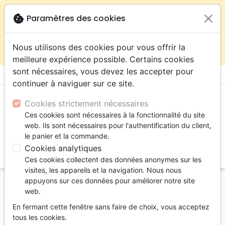
warning
Selon votre
close
cookie
Paramètres des cookies
Continuer sur le site France
localisation (États-
Unis) nous vous recommandons de faire vos achats
Nous utilisons des cookies pour vous offrir la
sur la boutique
La Maison de la Bible Suisse
meilleure expérience possible. Certains cookies
sont nécessaires, vous devez les accepter pour
menu
shopping_cart
account_circle
continuer à naviguer sur ce site.
Cookies strictement nécessaires
Ces cookies sont nécessaires à la fonctionnalité du site
web. Ils sont nécessaires pour l'authentification du client,
le panier et la commande.
Cookies analytiques
search
Ces cookies collectent des données anonymes sur les
Reche
visites, les appareils et la navigation. Nous nous
appuyons sur ces données pour améliorer notre site
Accueil
Jeunesse
6 - 9 ans
web.
Maman, raconte-moi la vie de Jésus
En fermant cette fenêtre sans faire de choix, vous acceptez
Maman, raconte-moi la vie de Jésus
tous les cookies.