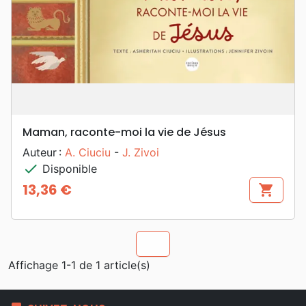
Maman, raconte-moi la vie de Jésus
Auteur :
A. Ciuciu
-
J. Zivoi
check
Disponible
13,36 €
shopping_cart
Prix
chevron_u
Affichage 1-1 de 1 article(s)