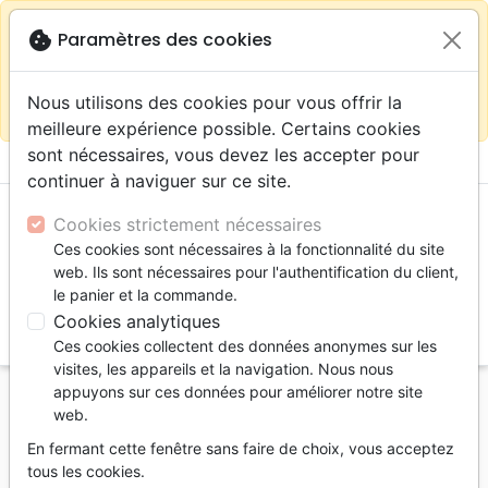
warning
Selon votre
close
cookie
Paramètres des cookies
Continuer sur le site France
localisation (États-
Unis) nous vous recommandons de faire vos achats
Nous utilisons des cookies pour vous offrir la
sur la boutique
La Maison de la Bible Suisse
meilleure expérience possible. Certains cookies
sont nécessaires, vous devez les accepter pour
menu
shopping_cart
account_circle
continuer à naviguer sur ce site.
Cookies strictement nécessaires
Ces cookies sont nécessaires à la fonctionnalité du site
web. Ils sont nécessaires pour l'authentification du client,
le panier et la commande.
Cookies analytiques
search
Ces cookies collectent des données anonymes sur les
Reche
visites, les appareils et la navigation. Nous nous
appuyons sur ces données pour améliorer notre site
Accueil
Auteurs
Ciuciu A.
web.
A. Ciuciu
En fermant cette fenêtre sans faire de choix, vous acceptez
tous les cookies.
Liste des produits par auteur