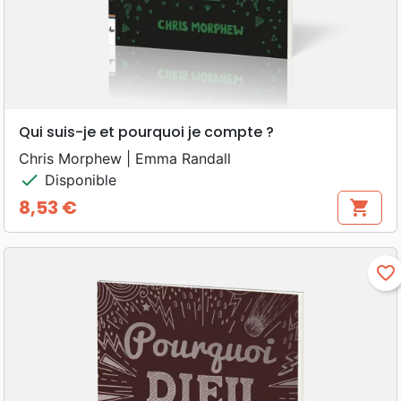
Qui suis-je et pourquoi je compte ?
Chris Morphew | Emma Randall
check
Disponible
8,53 €
shopping_cart
Prix
favorite_border