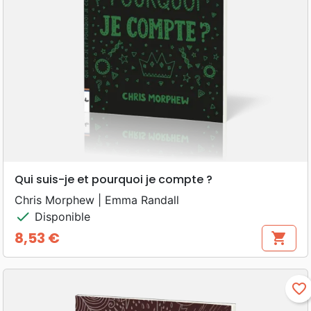
Qui suis-je et pourquoi je compte ?
Chris Morphew | Emma Randall
check
Disponible
8,53 €
shopping_cart
Prix
favorite_border