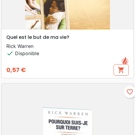
Quel est le but de ma vie?
Rick Warren
check
Disponible
0,57 €
shopping_cart
Prix
favorite_border