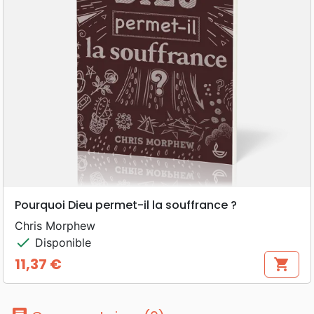
Pourquoi Dieu permet-il la souffrance ?
Chris Morphew
check
Disponible
11,37 €
shopping_cart
Prix