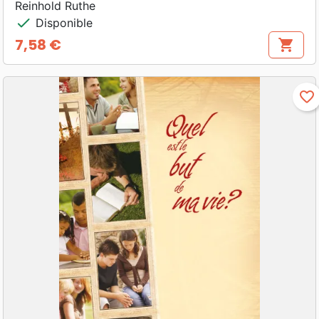
Reinhold Ruthe
check
Disponible
7,58 €
shopping_cart
Prix
favorite_border