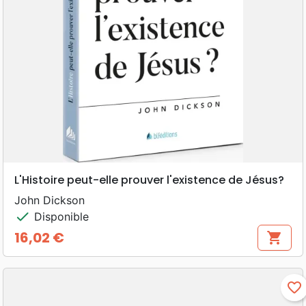
L'Histoire peut-elle prouver l'existence de Jésus?
John Dickson
check
Disponible
16,02 €
shopping_cart
Prix
favorite_border