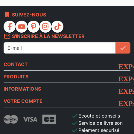
bookmark
SUIVEZ-NOUS
facebook
youtube
pinterest
instagram
tiktok
mail_outline
S'INSCRIRE À LA NEWSLETTER
check
S'i
CONTACT
PRODUITS
INFORMATIONS
VOTRE COMPTE
check
Ecoute et conseils
check
Service de livraison
check
Paiement sécurisé