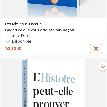
Les Idoles du cœur
Quand ce que vous adorez vous déçoit
Timothy Keller
check
Disponible
14,12 €
shopping_cart
Prix
favorite_border