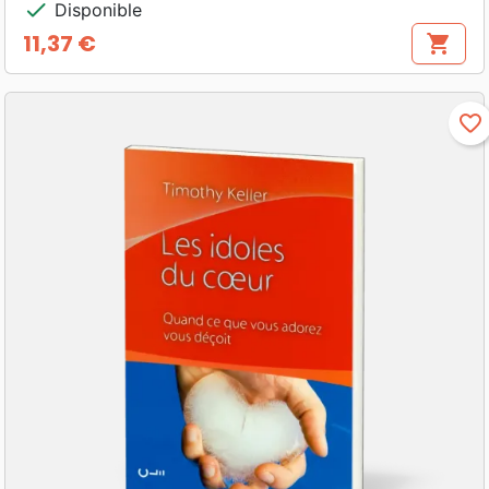
check
Disponible
11,37 €
shopping_cart
Prix
favorite_border