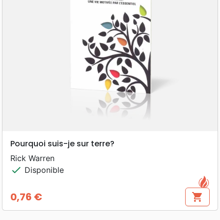
Pourquoi suis-je sur terre?
Rick Warren
check
Disponible
0,76 €
shopping_cart
Prix