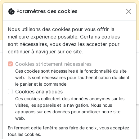
warning
Selon votre
close
cookie
Paramètres des cookies
Continuer sur le site France
localisation (États-
Unis) nous vous recommandons de faire vos achats
Nous utilisons des cookies pour vous offrir la
sur la boutique
La Maison de la Bible Suisse
meilleure expérience possible. Certains cookies
sont nécessaires, vous devez les accepter pour
menu
shopping_cart
account_circle
continuer à naviguer sur ce site.
Cookies strictement nécessaires
Ces cookies sont nécessaires à la fonctionnalité du site
web. Ils sont nécessaires pour l'authentification du client,
le panier et la commande.
Cookies analytiques
search
Ces cookies collectent des données anonymes sur les
Reche
visites, les appareils et la navigation. Nous nous
appuyons sur ces données pour améliorer notre site
Accueil
Livres
Enfants
Adolescents, Jeunes
web.
12 à 15 ans
Qu'est-ce qui arrive après la mort ?
En fermant cette fenêtre sans faire de choix, vous acceptez
Qu'est-ce qui arrive après la mort ?
tous les cookies.