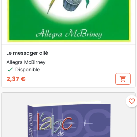
Le messager ailé
Allegra McBirney
check
Disponible
2,37 €
shopping_cart
Prix
favorite_border