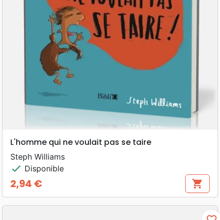
L'homme qui ne voulait pas se taire
Steph Williams
check
Disponible
2,94 €
shopping_cart
Prix
favorite_border