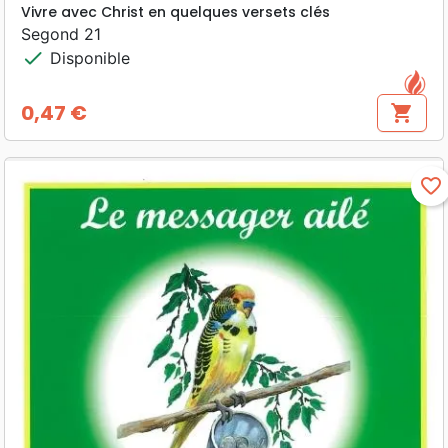
Vivre avec Christ en quelques versets clés
Segond 21
check
Disponible
0,47 €
shopping_cart
Prix
favorite_border