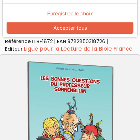
Les Bonnes Questions du professeur
Sonnenblum
Enregistrer le choix
[BD]
Accepter tous
Collectif
| Illustrateur :
Gilbert Bouchard
-
Mymi
Référence
LLBF1872
EAN
9782850318726
Ligue pour la Lecture de la Bible France
Editeur