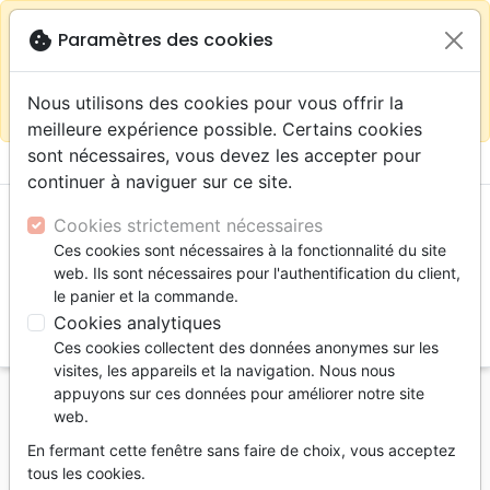
warning
Selon votre
close
cookie
Paramètres des cookies
Continuer sur le site France
localisation (États-
Unis) nous vous recommandons de faire vos achats
Nous utilisons des cookies pour vous offrir la
sur la boutique
La Maison de la Bible Suisse
meilleure expérience possible. Certains cookies
sont nécessaires, vous devez les accepter pour
menu
shopping_cart
account_circle
continuer à naviguer sur ce site.
Cookies strictement nécessaires
Ces cookies sont nécessaires à la fonctionnalité du site
web. Ils sont nécessaires pour l'authentification du client,
le panier et la commande.
Cookies analytiques
search
Ces cookies collectent des données anonymes sur les
Reche
visites, les appareils et la navigation. Nous nous
appuyons sur ces données pour améliorer notre site
Accueil
Jeunesse
web.
Bonnes Questions du professeur Sonnenblum (Les)
En fermant cette fenêtre sans faire de choix, vous acceptez
- [BD]
tous les cookies.