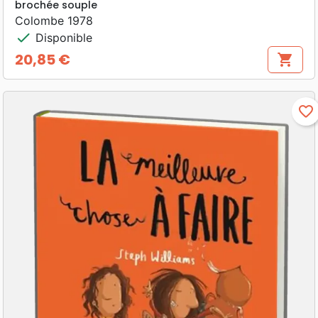
brochée souple
Colombe 1978
check
Disponible
20,85 €
shopping_cart
Prix
favorite_border