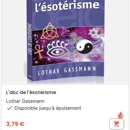
L'abc de l'ésotérisme
Lothar Gassmann
check
Disponible jusqu'à épuisement
3,79 €
shopping_cart
Prix