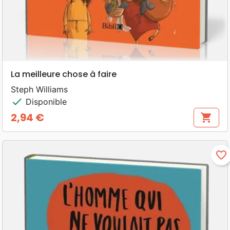
La meilleure chose à faire
Steph Williams
check
Disponible
2,94 €
shopping_cart
Prix
favorite_border