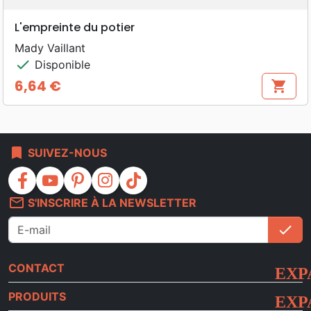
L'empreinte du potier
Mady Vaillant
check
Disponible
6,64 €
shopping_cart
Prix
bookmark
SUIVEZ-NOUS
facebook
youtube
pinterest
instagram
tiktok
mail_outline
S'INSCRIRE À LA NEWSLETTER
check
S'i
CONTACT
PRODUITS