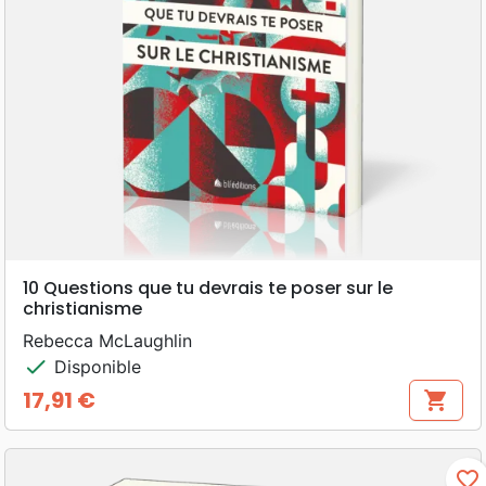
10 Questions que tu devrais te poser sur le
christianisme
Rebecca McLaughlin
check
Disponible
17,91 €
shopping_cart
Prix
favorite_border