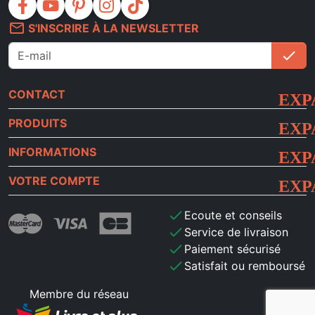
facebook
youtube
pinterest
instagram
tiktok
mail_outline
S'INSCRIRE À LA NEWSLETTER
check
S'i
CONTACT
PRODUITS
INFORMATIONS
VOTRE COMPTE
check
Ecoute et conseils
check
Service de livraison
check
Paiement sécurisé
check
Satisfait ou remboursé
Membre du réseau