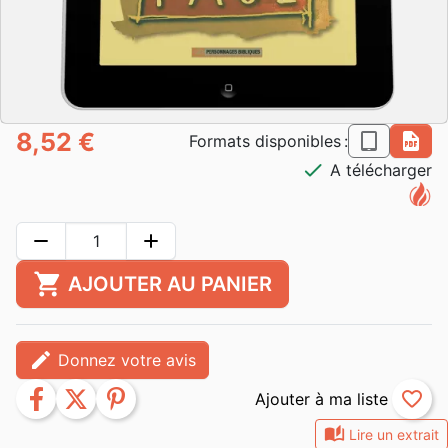
8,52 €
epub
pdf
Formats disponibles :
check
A télécharger
remove
add
shopping_cart
AJOUTER AU PANIER
edit
Donnez votre avis
facebook
twitter
pinterest
favorite_border
auto_stories
Lire un extrait