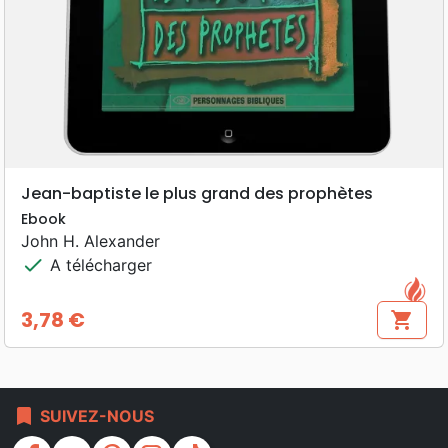
Jean-baptiste le plus grand des prophètes
Ebook
John H. Alexander
check
A télécharger
3,78 €
shopping_cart
Prix
bookmark
SUIVEZ-NOUS