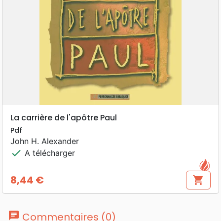
La carrière de l'apôtre Paul
Pdf
John H. Alexander
check
A télécharger
8,44 €
shopping_cart
Prix
chat
Commentaires (0)