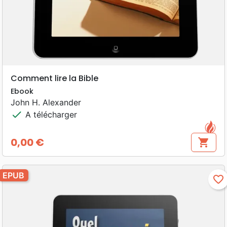
Comment lire la Bible
Ebook
John H. Alexander
check
A télécharger
0,00 €
shopping_cart
Prix
EPUB
favorite_border