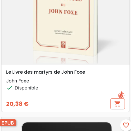
Le Livre des martyrs de John Foxe
John Foxe
check
Disponible
20,38 €
shopping_cart
Prix
EPUB
favorite_border