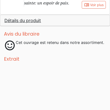
sainte: un espoir de paix.
book_open
Voir plus
Détails du produit
Avis du libraire
sentiment_satisfied
Cet ouvrage est retenu dans notre assortiment.
Extrait