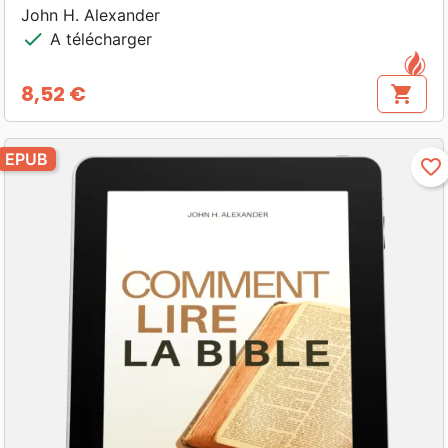
John H. Alexander
check
A télécharger
8,52 €
shopping_cart
Prix
EPUB
favorite_border