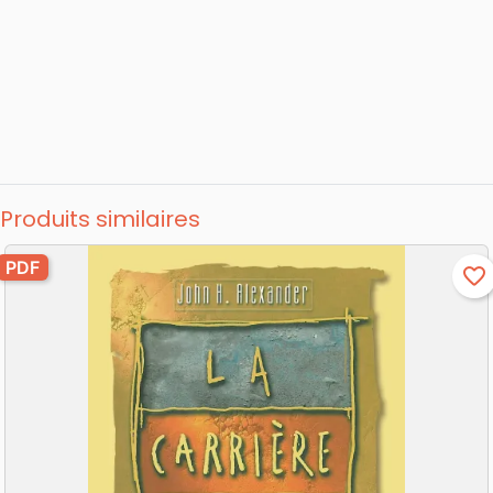
Produits similaires
PDF
favorite_border