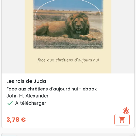
Les rois de Juda
Face aux chrétiens d'aujourd'hui - ebook
John H. Alexander
check
A télécharger
3,78 €
shopping_cart
Prix