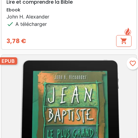
Lire et comprendre la Bible
Ebook
John H. Alexander
check
A télécharger
3,78 €
shopping_cart
Prix
EPUB
favorite_border