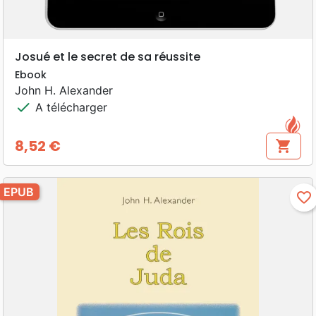
Josué et le secret de sa réussite
Ebook
John H. Alexander
check
A télécharger
8,52 €
shopping_cart
Prix
EPUB
favorite_border