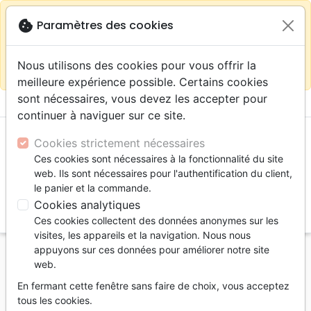
warning
Selon votre
close
cookie
Paramètres des cookies
Continuer sur le site France
localisation (États-
Unis) nous vous recommandons de faire vos achats
Nous utilisons des cookies pour vous offrir la
sur la boutique
La Maison de la Bible Suisse
meilleure expérience possible. Certains cookies
sont nécessaires, vous devez les accepter pour
menu
shopping_cart
account_circle
continuer à naviguer sur ce site.
Cookies strictement nécessaires
Ces cookies sont nécessaires à la fonctionnalité du site
web. Ils sont nécessaires pour l'authentification du client,
le panier et la commande.
Cookies analytiques
search
Ces cookies collectent des données anonymes sur les
Reche
visites, les appareils et la navigation. Nous nous
appuyons sur ces données pour améliorer notre site
Accueil
Livres
Commentaires
web.
Carrière de l'apôtre Paul (La) - Ebook
En fermant cette fenêtre sans faire de choix, vous acceptez
La carrière de l'apôtre Paul
tous les cookies.