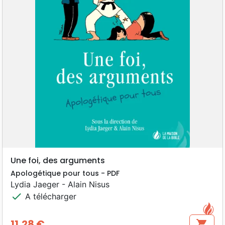
Une foi, des arguments
Apologétique pour tous - PDF
Lydia Jaeger - Alain Nisus
check
A télécharger
11,28 €
shopping_cart