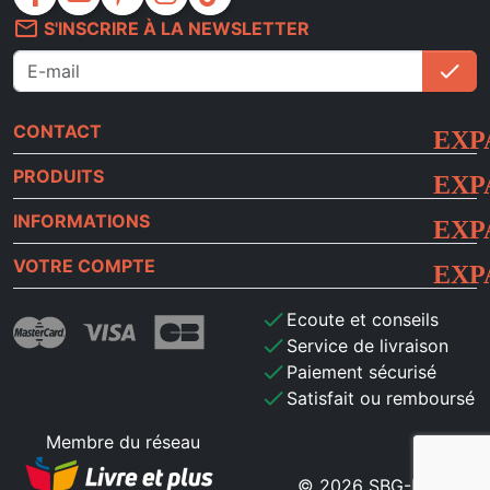
mail_outline
S'INSCRIRE À LA NEWSLETTER
check
S'i
CONTACT
PRODUITS
INFORMATIONS
VOTRE COMPTE
check
Ecoute et conseils
check
Service de livraison
check
Paiement sécurisé
check
Satisfait ou remboursé
Membre du réseau
© 2026 SBG-MB