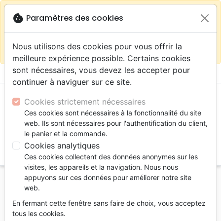
warning
Selon votre
close
cookie
Paramètres des cookies
Continuer sur le site France
localisation (États-
Unis) nous vous recommandons de faire vos achats
Nous utilisons des cookies pour vous offrir la
sur la boutique
La Maison de la Bible Suisse
meilleure expérience possible. Certains cookies
sont nécessaires, vous devez les accepter pour
menu
shopping_cart
account_circle
continuer à naviguer sur ce site.
Cookies strictement nécessaires
Ces cookies sont nécessaires à la fonctionnalité du site
web. Ils sont nécessaires pour l'authentification du client,
le panier et la commande.
Cookies analytiques
search
Ces cookies collectent des données anonymes sur les
Reche
visites, les appareils et la navigation. Nous nous
appuyons sur ces données pour améliorer notre site
Accueil
Livres
Commentaires
Daniel
web.
Destin des nations (Le) - Une étude littéraire du
En fermant cette fenêtre sans faire de choix, vous acceptez
livre de Daniel - PDF
tous les cookies.