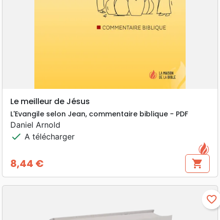
Le meilleur de Jésus
L'Evangile selon Jean, commentaire biblique - PDF
Daniel Arnold
check
A télécharger
8,44 €
shopping_cart
Prix
favorite_border