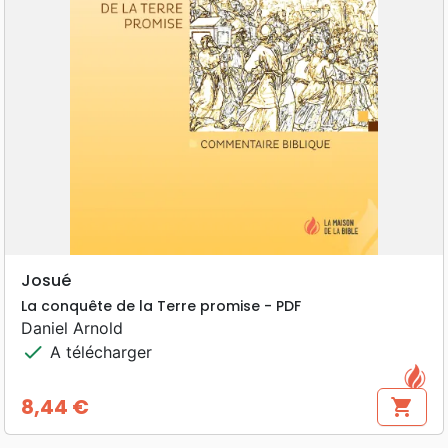
Josué
La conquête de la Terre promise - PDF
Daniel Arnold
check
A télécharger
8,44 €
shopping_cart
Prix