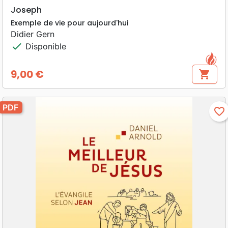
Joseph
Exemple de vie pour aujourd'hui
Didier Gern
check
Disponible
9,00 €
shopping_cart
Prix
PDF
favorite_border