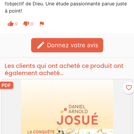
l’objectif de Dieu. Une étude passionnante parue juste
à point!
thumb_up
thumb_down
flag
0
0
edit
Donnez votre avis
Les clients qui ont acheté ce produit ont
également acheté...
PDF
favorite_border