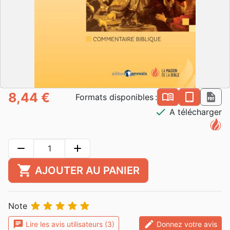
8,44 €
book_open
epub
pdf
Formats disponibles :
check
A télécharger
remove
add
shopping_cart
AJOUTER AU PANIER





Note
chat
edit
Lire les avis utilisateurs (3)
Donnez votre avis