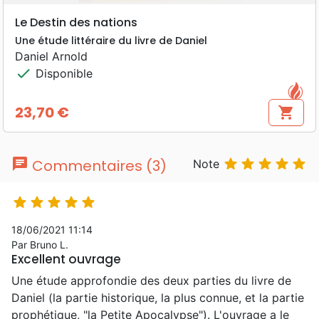
Le Destin des nations
Une étude littéraire du livre de Daniel
Daniel Arnold
check
Disponible
23,70 €
shopping_cart
Prix
chat





Commentaires (3)
Note





18/06/2021 11:14
Par Bruno L.
Excellent ouvrage
Une étude approfondie des deux parties du livre de
Daniel (la partie historique, la plus connue, et la partie
prophétique, "la Petite Apocalypse"). L'ouvrage a le