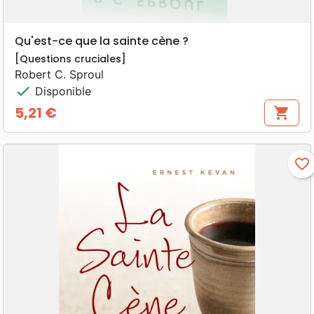
Qu'est-ce que la sainte cène ?
[Questions cruciales]
Robert C. Sproul
check
Disponible
5,21 €
shopping_cart
Prix
favorite_border