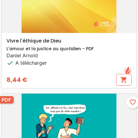
Vivre l'éthique de Dieu
L'amour et la justice au quotidien - PDF
Daniel Arnold
check
A télécharger
8,44 €
shopping_cart
Prix
PDF
favorite_border