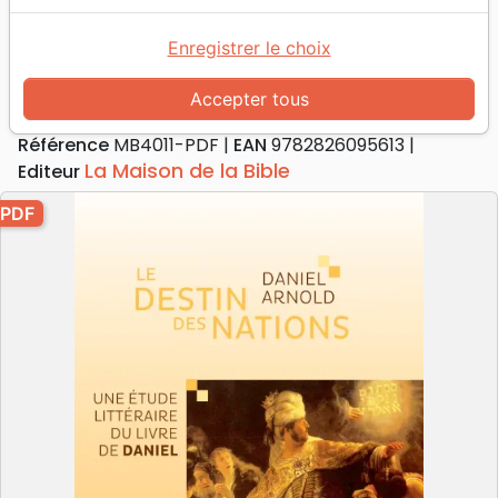
Le destin des nations
Une étude littéraire du livre de Daniel -
Enregistrer le choix
PDF
Accepter tous
Auteur :
Daniel Arnold
Référence
MB4011-PDF
EAN
9782826095613
La Maison de la Bible
Editeur
PDF