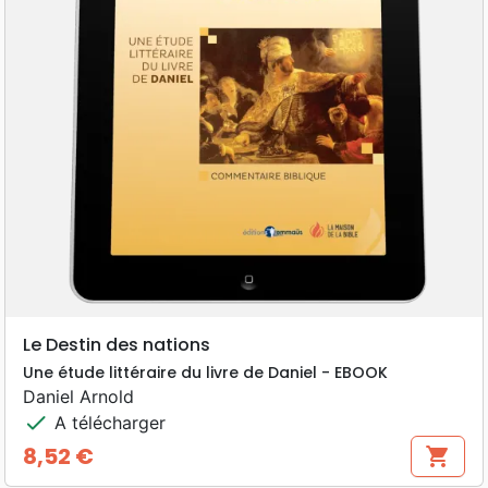
Le Destin des nations
Une étude littéraire du livre de Daniel - EBOOK
Daniel Arnold
check
A télécharger
8,52 €
shopping_cart
Prix