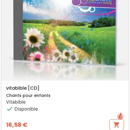
vitabible [CD]
Chants pour enfants
Vitabible
check
Disponible
16,58 €
shopping_cart
Prix