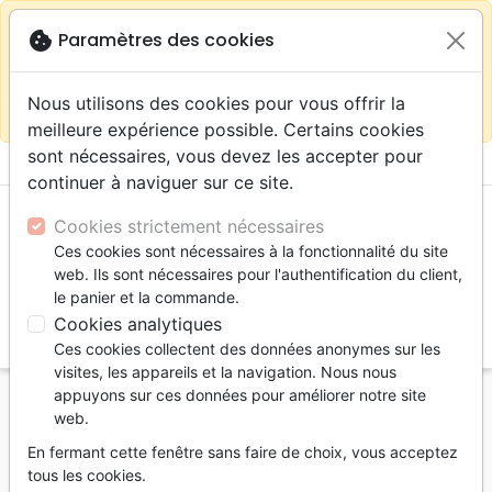
warning
Selon votre
close
cookie
Paramètres des cookies
Continuer sur le site France
localisation (États-
Unis) nous vous recommandons de faire vos achats
Nous utilisons des cookies pour vous offrir la
sur la boutique
La Maison de la Bible Suisse
meilleure expérience possible. Certains cookies
sont nécessaires, vous devez les accepter pour
menu
shopping_cart
account_circle
continuer à naviguer sur ce site.
Cookies strictement nécessaires
Ces cookies sont nécessaires à la fonctionnalité du site
web. Ils sont nécessaires pour l'authentification du client,
le panier et la commande.
Cookies analytiques
search
Ces cookies collectent des données anonymes sur les
Reche
visites, les appareils et la navigation. Nous nous
appuyons sur ces données pour améliorer notre site
Accueil
Jeunesse
web.
Vitabible [MP3] - Chants pour enfants
En fermant cette fenêtre sans faire de choix, vous acceptez
vitabible [MP3]
tous les cookies.