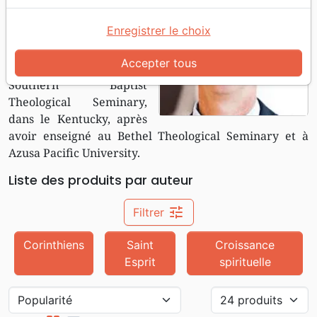
Thomas R. Schreiner est
Enregistrer le choix
professeur
d'interprétation du
Accepter tous
Nouveau Testament au
Southern Baptist
Theological Seminary,
dans le Kentucky, après
avoir enseigné au Bethel Theological Seminary et à
Azusa Pacific University.
Liste des produits par auteur
tune
Filtrer
Corinthiens
Saint
Croissance
Esprit
spirituelle