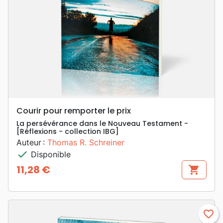
Courir pour remporter le prix
La persévérance dans le Nouveau Testament -
[Réflexions - collection IBG]
Auteur :
Thomas R. Schreiner
check
Disponible
11,28 €
shopping_cart
Prix
favorite_border