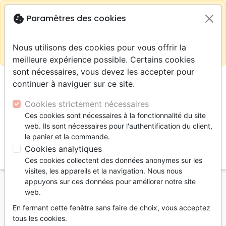
warning
Selon votre
close
cookie
Paramètres des cookies
Continuer sur le site France
localisation (États-
Unis) nous vous recommandons de faire vos achats
Nous utilisons des cookies pour vous offrir la
sur la boutique
La Maison de la Bible Suisse
meilleure expérience possible. Certains cookies
sont nécessaires, vous devez les accepter pour
menu
shopping_cart
account_circle
continuer à naviguer sur ce site.
Cookies strictement nécessaires
Ces cookies sont nécessaires à la fonctionnalité du site
web. Ils sont nécessaires pour l'authentification du client,
le panier et la commande.
Cookies analytiques
search
Ces cookies collectent des données anonymes sur les
Reche
visites, les appareils et la navigation. Nous nous
appuyons sur ces données pour améliorer notre site
Accueil
Auteurs
Schreiner Thomas R.
web.
Thomas R.
En fermant cette fenêtre sans faire de choix, vous acceptez
Schreiner
tous les cookies.