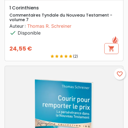
1 Corinthiens
Commentaires Tyndale du Nouveau Testament -
volume 7
Auteur :
Thomas R. Schreiner
check
Disponible
24,55 €
shopping_cart
Prix
(2)
star
star
star
star
star
favorite_border