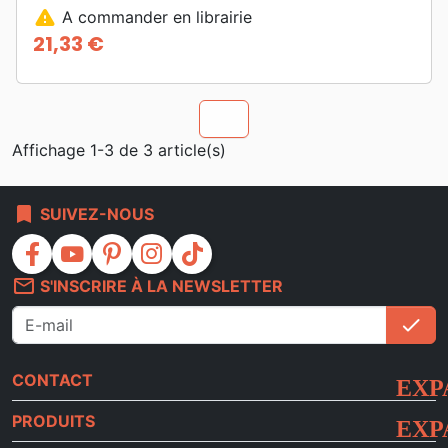
warning
A commander en librairie
21,33 €
Prix
chevron_u
Affichage 1-3 de 3 article(s)
bookmark
SUIVEZ-NOUS
facebook
youtube
pinterest
instagram
tiktok
mail_outline
S'INSCRIRE À LA NEWSLETTER
check
S'i
CONTACT
PRODUITS