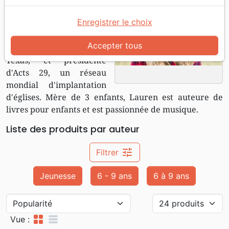
l'épouse de Matt
Enregistrer le choix
Chandler, pasteur
principal de l'église du
Accepter tous
village de Dallas, au
Texas, et présidente
d'Acts 29, un réseau
mondial d'implantation
d'églises. Mère de 3 enfants, Lauren est auteure de
livres pour enfants et est passionnée de musique.
Liste des produits par auteur
tune
Filtrer
Jeunesse
6 - 9 ans
6 à 9 ans
grid_view
table_rows
Vue :