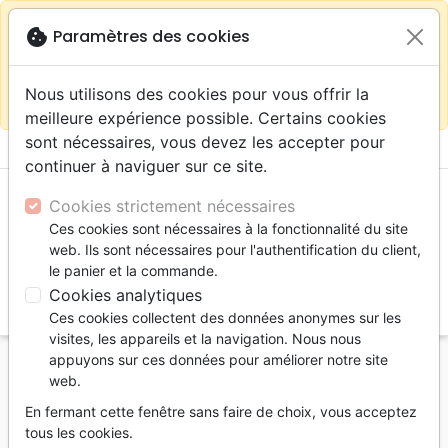
warning
Selon votre
close
cookie
Paramètres des cookies
Continuer sur le site France
localisation (États-
Unis) nous vous recommandons de faire vos achats
Nous utilisons des cookies pour vous offrir la
sur la boutique
La Maison de la Bible Suisse
meilleure expérience possible. Certains cookies
sont nécessaires, vous devez les accepter pour
menu
shopping_cart
account_circle
continuer à naviguer sur ce site.
Cookies strictement nécessaires
Ces cookies sont nécessaires à la fonctionnalité du site
web. Ils sont nécessaires pour l'authentification du client,
le panier et la commande.
Cookies analytiques
search
Ces cookies collectent des données anonymes sur les
Reche
visites, les appareils et la navigation. Nous nous
appuyons sur ces données pour améliorer notre site
Accueil
Auteurs
Chandler Lauren
web.
Lauren Chandler
En fermant cette fenêtre sans faire de choix, vous acceptez
tous les cookies.
Lauren Chandler est