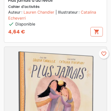
Plus jamais d'au revoir
Cahier d'activités
Auteur :
Lauren Chandler
| Illustrateur :
Catalina
Echeverri
check
Disponible
4,64 €
shopping_cart
Prix
favorite_border