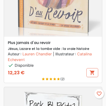
Plus jamais d'au revoir
Jésus, Lazare et la tombe vide : la vraie histoire
Auteur :
Lauren Chandler
| Illustrateur :
Catalina
Echeverri
check
Disponible
12,23 €
shopping_cart
Prix
(2)
star
star
star
star
star
favorite_border