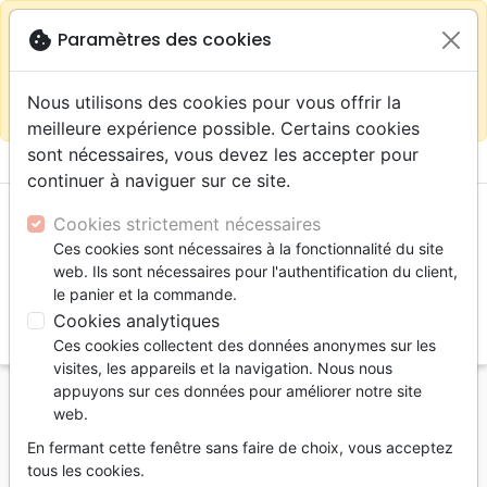
warning
Selon votre
close
cookie
Paramètres des cookies
Continuer sur le site France
localisation (États-
Unis) nous vous recommandons de faire vos achats
Nous utilisons des cookies pour vous offrir la
sur la boutique
La Maison de la Bible Suisse
meilleure expérience possible. Certains cookies
sont nécessaires, vous devez les accepter pour
menu
shopping_cart
account_circle
continuer à naviguer sur ce site.
Cookies strictement nécessaires
Ces cookies sont nécessaires à la fonctionnalité du site
web. Ils sont nécessaires pour l'authentification du client,
le panier et la commande.
Cookies analytiques
search
Ces cookies collectent des données anonymes sur les
Reche
visites, les appareils et la navigation. Nous nous
appuyons sur ces données pour améliorer notre site
Accueil
Auteurs
Custis James Carolyn
web.
Carolyn Custis
En fermant cette fenêtre sans faire de choix, vous acceptez
James
tous les cookies.