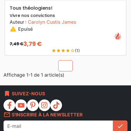
Tous théologiens!
Vivre nos convictions
Auteur :
Carolyn Custis James
warning
Epuisé
3,79 €
7,49 €
Prix de base
Prix
(1)
star
star
star
star
star_border
chevron_u
Affichage 1-1 de 1 article(s)
bookmark
SUIVEZ-NOUS
facebook
youtube
pinterest
instagram
tiktok
mail_outline
S'INSCRIRE À LA NEWSLETTER
check
S'i