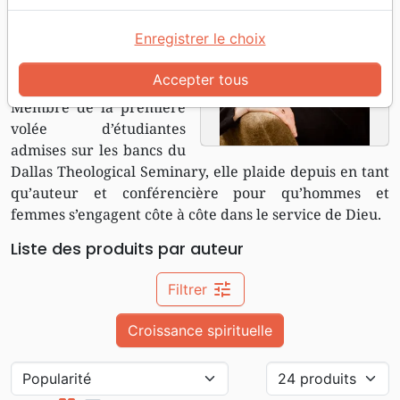
On associe rarement
Enregistrer le choix
femme, informatique et
théologie. Carolyn Custis
Accepter tous
James combine tout cela.
Membre de la première
volée d’étudiantes
admises sur les bancs du
Dallas Theological Seminary, elle plaide depuis en tant
qu’auteur et conférencière pour qu’hommes et
femmes s’engagent côte à côte dans le service de Dieu.
Liste des produits par auteur
tune
Filtrer
Croissance spirituelle