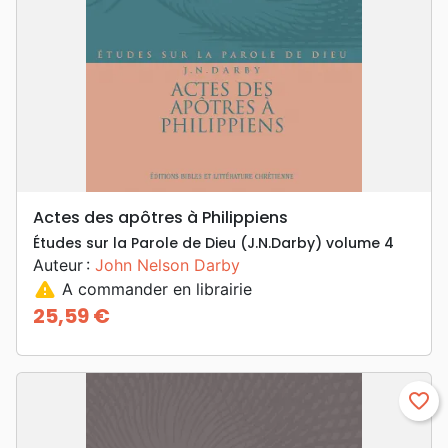
Actes des apôtres à Philippiens
Études sur la Parole de Dieu (J.N.Darby) volume 4
Auteur :
John Nelson Darby
warning
A commander en librairie
25,59 €
Prix
favorite_border