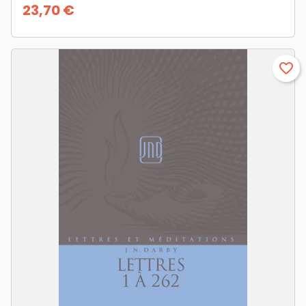
23,70 €
Prix
favorite_border