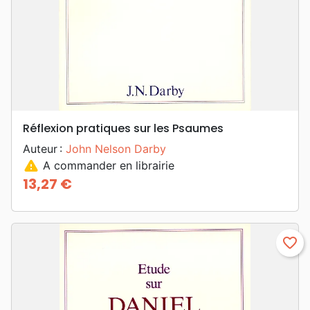
Réflexion pratiques sur les Psaumes
Auteur :
John Nelson Darby
warning
A commander en librairie
13,27 €
Prix
favorite_border