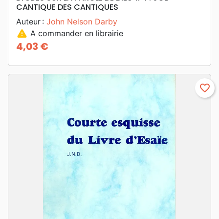
CANTIQUE DES CANTIQUES
Auteur :
John Nelson Darby
warning
A commander en librairie
4,03 €
Prix
favorite_border