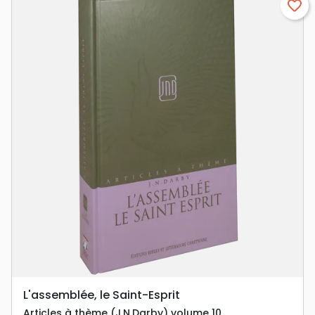
favorite_border
L'assemblée, le Saint-Esprit
Articles à thème (J.N.Darby) volume 10