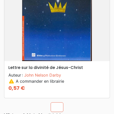
Lettre sur la divinité de Jésus-Christ
Auteur :
John Nelson Darby
warning
A commander en librairie
0,57 €
Prix
chevron_u