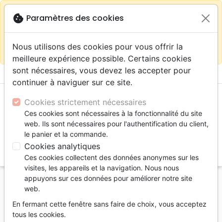
warning
Selon votre
close
cookie
Paramètres des cookies
Continuer sur le site France
localisation (États-
Unis) nous vous recommandons de faire vos achats
Nous utilisons des cookies pour vous offrir la
sur la boutique
La Maison de la Bible Suisse
meilleure expérience possible. Certains cookies
sont nécessaires, vous devez les accepter pour
menu
shopping_cart
account_circle
continuer à naviguer sur ce site.
Cookies strictement nécessaires
Ces cookies sont nécessaires à la fonctionnalité du site
web. Ils sont nécessaires pour l'authentification du client,
le panier et la commande.
Cookies analytiques
search
Ces cookies collectent des données anonymes sur les
Reche
visites, les appareils et la navigation. Nous nous
appuyons sur ces données pour améliorer notre site
Accueil
Auteurs
Darby John Nelson
web.
John Nelson Darby
En fermant cette fenêtre sans faire de choix, vous acceptez
tous les cookies.
Liste des produits par auteur