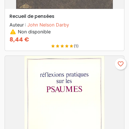
Recueil de pensées
Auteur :
John Nelson Darby
warning
Non disponible
8,44 €
Prix
(1)
star
star
star
star
star
favorite_border