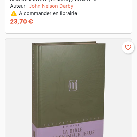
Auteur :
John Nelson Darby
warning
A commander en librairie
23,70 €
Prix
favorite_border