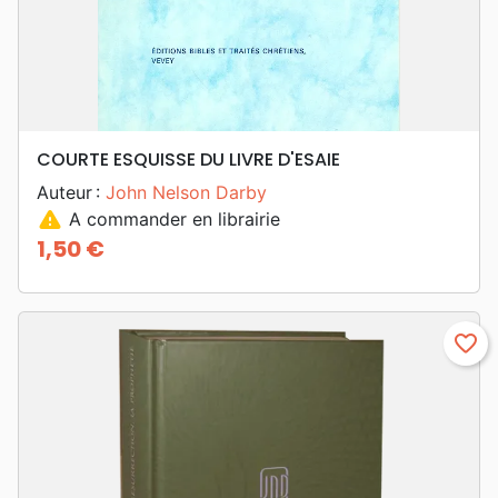
COURTE ESQUISSE DU LIVRE D'ESAIE
Auteur :
John Nelson Darby
warning
A commander en librairie
1,50 €
Prix
favorite_border