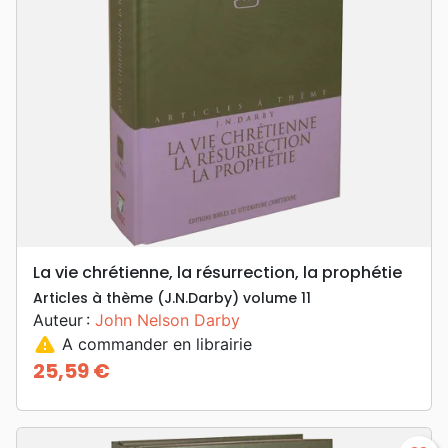
La vie chrétienne, la résurrection, la prophétie
Articles à thème (J.N.Darby) volume 11
Auteur :
John Nelson Darby
warning
A commander en librairie
25,59 €
Prix