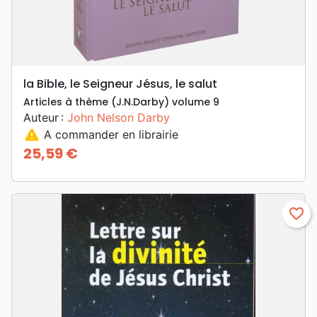
la Bible, le Seigneur Jésus, le salut
Articles à thème (J.N.Darby) volume 9
Auteur :
John Nelson Darby
warning
A commander en librairie
25,59 €
Prix
favorite_border