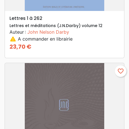
Lettres 1 à 262
Lettres et méditations (J.N.Darby) volume 12
Auteur :
John Nelson Darby
warning
A commander en librairie
23,70 €
Prix
favorite_border