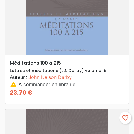
Méditations 100 à 215
Lettres et méditations (J.N.Darby) volume 15
Auteur :
John Nelson Darby
warning
A commander en librairie
23,70 €
Prix
favorite_border