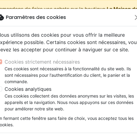
ommandons de faire vos achats sur la boutique
La Maison de
okie
Paramètres des cookies
shopping_cart
Pa
ous utilisons des cookies pour vous offrir la meilleure
xpérience possible. Certains cookies sont nécessaires, vou
evez les accepter pour continuer à naviguer sur ce site.
Nouveautés
Bibles
Livres
eBooks
Jeunesse
Cookies strictement nécessaires
Ces cookies sont nécessaires à la fonctionnalité du site web. Ils
eaux Testaments
ine
lité
 ans
lations
ns animés
s
Etude biblique
Bandes dessinées
Découverte de la foi
Adolescents, jeunes
Rap, Hip-hop
Films, fiction
Jeux
sont nécessaires pour l'authentification du client, le panier et la
ons
cation
e
2 ans
ry, Latino, Folk
gnement, conférences
elisation
Segond 21
Famille, couple
Méditations
Bibles jeunesse
Instrumental
Documentaires, reportage
Accessoires de Bible
commande.
iles
e
esse
ro
iels
Segond
Souffrance, Relation d'aide
Souffrance, Relation d'aide
Louange, Adoration
Papeterie
rée Dufour
Cookies analytiques
k
elisation
ue
esse
NEG
Santé
Psychologie
Hardrock, Métal
Ces cookies collectent des données anonymes sur les visites, les
e Dufour a écrit son premier livre lors de ses trajets
cations
ts
le, Couple
l, Soul
appareils et la navigation. Nous nous appuyons sur ces données
Darby
Ethique, société, politique
Apologétique
Pop, Rock
enne. Elle est l’auteur de nombreux romans, biographies,
pour améliorer notre site web.
ation
Événements actuels
enne.
n fermant cette fenêtre sans faire de choix, vous acceptez tous les
ookies.
 des produits par auteur