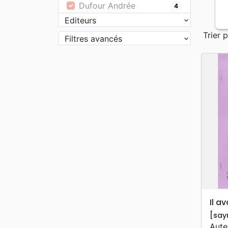
Dufour Andrée
4
Editeurs
Trier p
Filtres avancés
Il av
[say
Aute