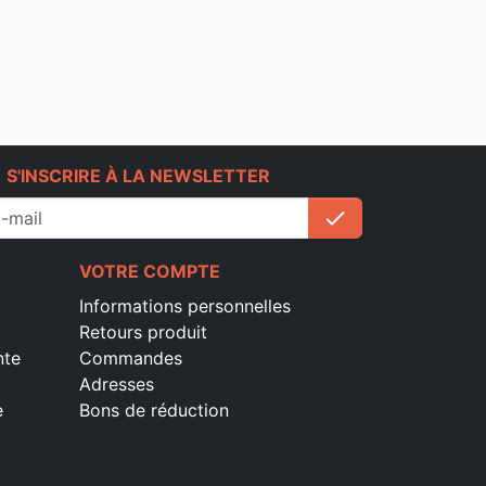
e
S'INSCRIRE À LA NEWSLETTER
check
S'inscrire
VOTRE COMPTE
Informations personnelles
Retours produit
nte
Commandes
Adresses
e
Bons de réduction