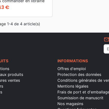
 commander en librairie
43 €
age 1-4 de 4 article(s)
mail_outlin
UITS
INFORMATIONS
tions
Offres d'emploi
aux produits
Protection des données
ures ventes
Conditions générales de ve
rs
Mentions légales
rs
Frais de port et d'emballag
Soumission de manuscrit
Nos magasins