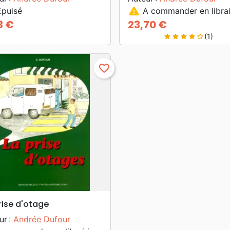
warning
puisé
A commander en librai
3 €
23,70 €
Prix
(1)
star
star
star
star
star_border
favorite_border
search
APERÇU RAPIDE
rise d'otage
ur :
Andrée Dufour