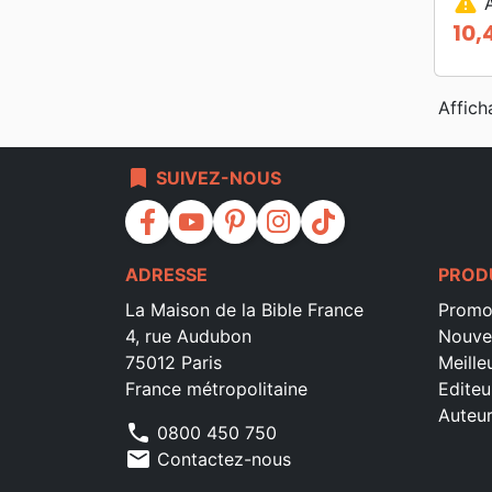
warning
A
10,
Prix
Affich
bookmark
SUIVEZ-NOUS
facebook
youtube
pinterest
instagram
tiktok
ADRESSE
PROD
La Maison de la Bible France
Promo
4, rue Audubon
Nouve
75012 Paris
Meille
France métropolitaine
Editeu
Auteu
phone
0800 450 750
mail
Contactez-nous