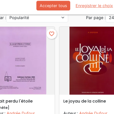
Histoires
Adolescents, jeunes
Accepter tous
Enregistrer le choix
ar :
Par page :
favorite_border
search
search
APERÇU RAPIDE
APERÇU RAPIDE
ait perdu l'étoile
Le joyau de la colline
nète]
ur :
Andrée Dufour
Auteur :
Andrée Dufour