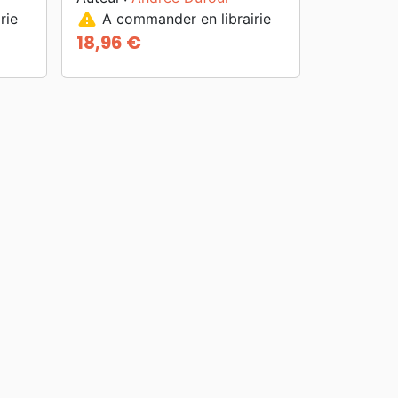
warning
rie
A commander en librairie
18,96 €
Prix