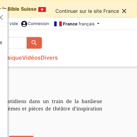
 la Bible Suisse
close
Continuer sur le site France
account_circle
nier vide
Connexion
France
français
s
search
Rechercher
Musique
Vidéos
Divers
Français courant
Fêtes chrétiennes
Bibles
Recueil enfants
Recueils de chants
Histoires vraies, témoignages
Tableaux et posters
s
NBS
Livres cadeaux
Commentaires
Reggae
Traités, Brochures (<16 p.)
Semeur
Recueils de chants
Formation
Audio-Bibles
Audio
Nouvel Age, Esoterisme
 quotidiens dans un train de la banlieue
Divers
 poèmes et pièces de théâtre d’inspiration