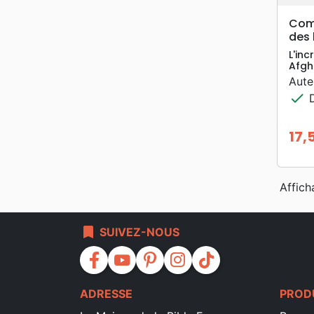
Comm
des 
L'inc
Afgh
Aute
check
D
17,
Prix
Affich
bookmark
SUIVEZ-NOUS
facebook
youtube
pinterest
instagram
tiktok
ADRESSE
PROD