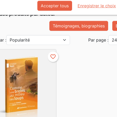
Accepter tous
Enregistrer le choix
 des produits par auteur
Témoignages, biographies
ar :
Par page :
favorite_border