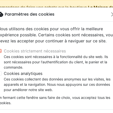
ommandons de faire vos achats sur la boutique
La Maison de
okie
Paramètres des cookies
shopping_cart
Pa
ous utilisons des cookies pour vous offrir la meilleure
xpérience possible. Certains cookies sont nécessaires, vou
evez les accepter pour continuer à naviguer sur ce site.
Nouveautés
Bibles
Livres
eBooks
Jeunesse
Cookies strictement nécessaires
Ces cookies sont nécessaires à la fonctionnalité du site web. Ils
eaux Testaments
ine
lité
 ans
lations
ns animés
s
Etude biblique
Bandes dessinées
Découverte de la foi
Adolescents, jeunes
Rap, Hip-hop
Films, fiction
Jeux
sont nécessaires pour l'authentification du client, le panier et la
ons
cation
e
2 ans
ry, Latino, Folk
gnement, conférences
elisation
Segond 21
Famille, couple
Méditations
Bibles jeunesse
Instrumental
Documentaires, reportage
Accessoires de Bible
commande.
iles
e
esse
ro
iels
Segond
Souffrance, Relation d'aide
Souffrance, Relation d'aide
Louange, Adoration
Papeterie
stian Nani
Cookies analytiques
k
elisation
ue
esse
NEG
Santé
Psychologie
Hardrock, Métal
Ces cookies collectent des données anonymes sur les visites, les
n journaliste, Cristian Nani est engagé dans l’organi
cations
ts
le, Couple
l, Soul
appareils et la navigation. Nous nous appuyons sur ces données
Darby
Ethique, société, politique
Apologétique
Pop, Rock
tes depuis 2008, et il en dirige la branche italienne d
pour améliorer notre site web.
ation
Événements actuels
l l’a conduit à effectuer plusieurs voyages dans des pays o
n fermant cette fenêtre sans faire de choix, vous acceptez tous les
ersécutés, en Afrique, au Moyen-Orient, en Asie et en Am
ookies.
te le nord-est de l’Italie.