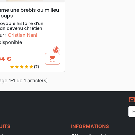
search
APERÇU RAPIDE
e une brebis au milieu
loups
royable histoire d'un
an devenu chrétien
ur :
Cristian Nani
isponible
54 €
shopping_cart
(7)
star
star
star
star
star
age 1-1 de 1 article(s)
mail_outlin
UITS
INFORMATIONS