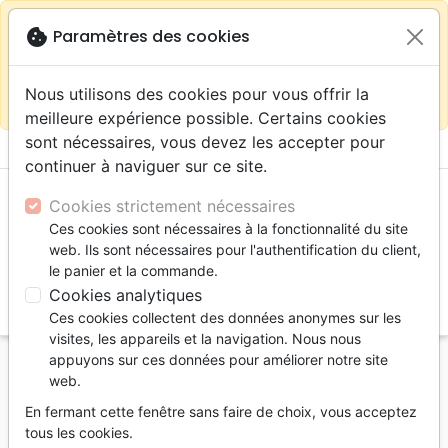
warning
Selon votre
close
cookie
Paramètres des cookies
Continuer sur le site France
localisation (États-
Unis) nous vous recommandons de faire vos achats
Nous utilisons des cookies pour vous offrir la
sur la boutique
La Maison de la Bible Suisse
meilleure expérience possible. Certains cookies
sont nécessaires, vous devez les accepter pour
menu
shopping_cart
account_circle
continuer à naviguer sur ce site.
Cookies strictement nécessaires
Ces cookies sont nécessaires à la fonctionnalité du site
web. Ils sont nécessaires pour l'authentification du client,
le panier et la commande.
Cookies analytiques
search
Ces cookies collectent des données anonymes sur les
Reche
visites, les appareils et la navigation. Nous nous
appuyons sur ces données pour améliorer notre site
Accueil
Auteurs
Lannurien Gaël
web.
Gaël Lannurien
En fermant cette fenêtre sans faire de choix, vous acceptez
tous les cookies.
Liste des produits par auteur