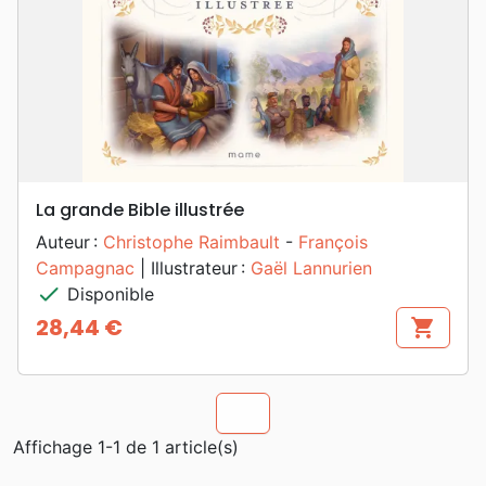
La grande Bible illustrée
Auteur :
Christophe Raimbault
-
François
Campagnac
| Illustrateur :
Gaël Lannurien
check
Disponible
28,44 €
shopping_cart
Prix
chevron_u
Affichage 1-1 de 1 article(s)