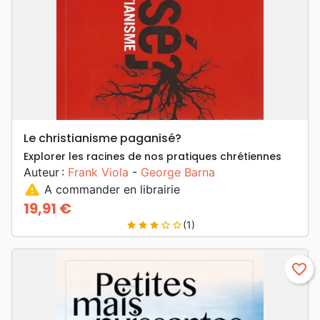
Le christianisme paganisé?
Explorer les racines de nos pratiques chrétiennes
Auteur :
Frank Viola
-
George Barna
warning
A commander en librairie
19,91 €
Prix
(1)
star
star
star
star_border
star_border
favorite_border