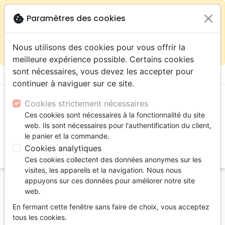
warning
Selon votre
close
cookie
Paramètres des cookies
Continuer sur le site France
localisation (États-
Unis) nous vous recommandons de faire vos achats
Nous utilisons des cookies pour vous offrir la
sur la boutique
La Maison de la Bible Suisse
meilleure expérience possible. Certains cookies
sont nécessaires, vous devez les accepter pour
menu
shopping_cart
account_circle
continuer à naviguer sur ce site.
Cookies strictement nécessaires
Ces cookies sont nécessaires à la fonctionnalité du site
web. Ils sont nécessaires pour l'authentification du client,
le panier et la commande.
Cookies analytiques
search
Ces cookies collectent des données anonymes sur les
Reche
visites, les appareils et la navigation. Nous nous
appuyons sur ces données pour améliorer notre site
Accueil
Auteurs
Barna George
web.
George Barna
En fermant cette fenêtre sans faire de choix, vous acceptez
tous les cookies.
Liste des produits par auteur