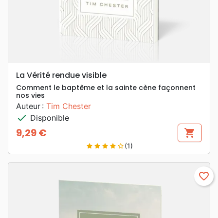
La Vérité rendue visible
Comment le baptême et la sainte cène façonnent
nos vies
Auteur :
Tim Chester
check
Disponible
9,29 €
shopping_cart
Prix
(1)
star
star
star
star
star_border
favorite_border