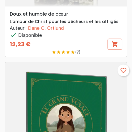
Doux et humble de cœur
L'amour de Christ pour les pêcheurs et les affligés
Auteur :
Dane C. Ortlund
check
Disponible
12,23 €
shopping_cart
Prix
(7)
star
star
star
star
star_half
favorite_border