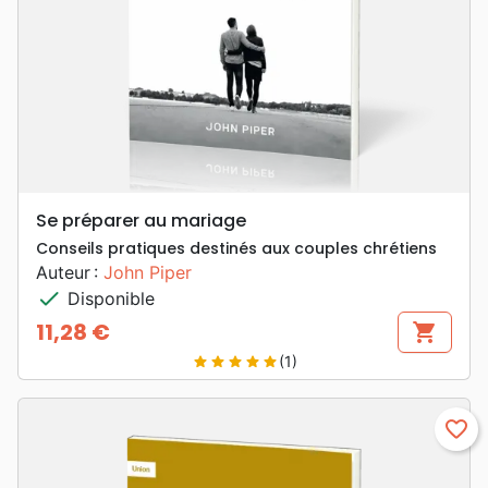
Se préparer au mariage
Conseils pratiques destinés aux couples chrétiens
Auteur :
John Piper
check
Disponible
11,28 €
shopping_cart
Prix
(1)
star
star
star
star
star
favorite_border