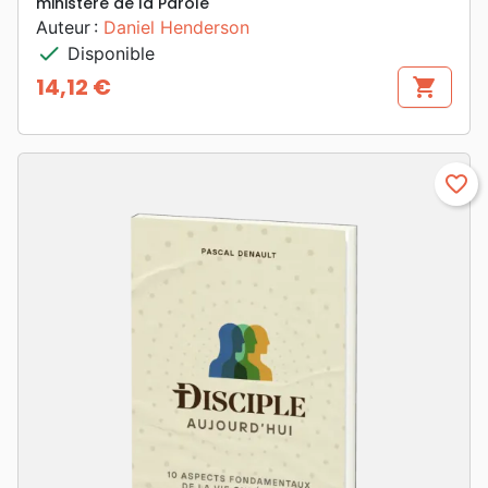
ministère de la Parole
Auteur :
Daniel Henderson
check
Disponible
14,12 €
shopping_cart
Prix
favorite_border