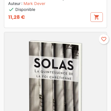
Auteur :
Mark Dever
check
Disponible
11,28 €
shopping_cart
Prix
favorite_border