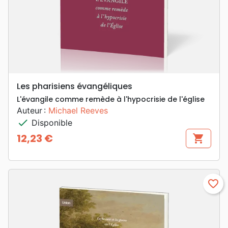
Les pharisiens évangéliques
L'évangile comme remède à l'hypocrisie de l'église
Auteur :
Michael Reeves
check
Disponible
12,23 €
shopping_cart
Prix
favorite_border