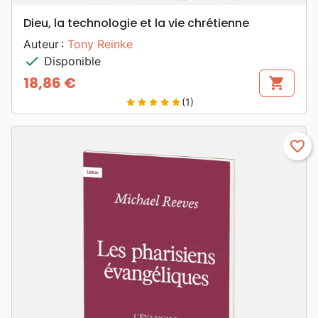
Dieu, la technologie et la vie chrétienne
Auteur :
Tony Reinke
check
Disponible
18,86 €
shopping_cart
Prix
(1)
star
star
star
star
star
favorite_border