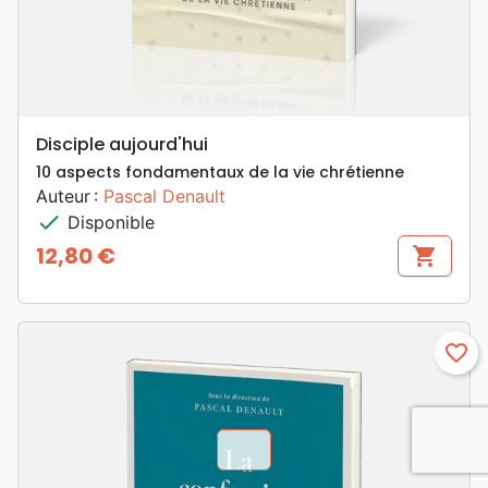
Disciple aujourd'hui
10 aspects fondamentaux de la vie chrétienne
Auteur :
Pascal Denault
check
Disponible
12,80 €
shopping_cart
Prix
favorite_border
chevron_u