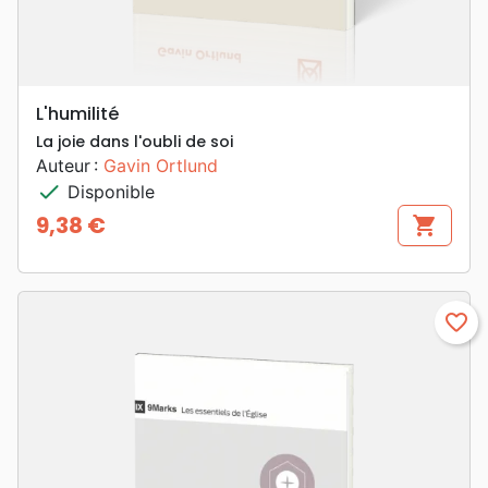
L'humilité
La joie dans l'oubli de soi
Auteur :
Gavin Ortlund
check
Disponible
9,38 €
shopping_cart
Prix
favorite_border