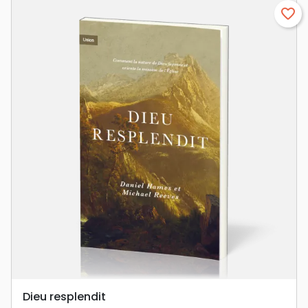
favorite_border
Dieu resplendit