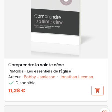
Comprendre la sainte cène
[9Marks - Les essentiels de l'Église]
Auteur :
Bobby Jamieson
-
Jonathan Leeman
check
Disponible
11,28 €
shopping_cart
Prix