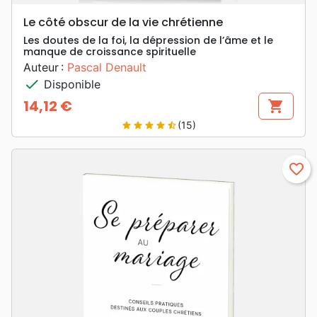
Le côté obscur de la vie chrétienne
Les doutes de la foi, la dépression de l’âme et le
manque de croissance spirituelle
Auteur :
Pascal Denault
check
Disponible
14,12 €
shopping_cart
Prix
(15)
star
star
star
star
star_half
favorite_border