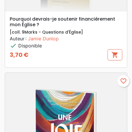
Pourquoi devrais-je soutenir financièrement
mon Église ?
[coll. 9Marks - Questions d'Église]
Auteur :
Jamie Dunlop
check
Disponible
3,70 €
shopping_cart
Prix
favorite_border