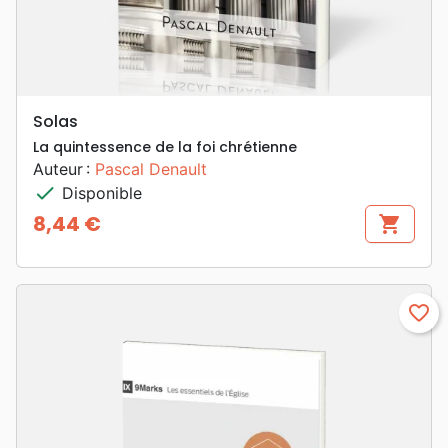
Solas
La quintessence de la foi chrétienne
Auteur :
Pascal Denault
check
Disponible
8,44 €
shopping_cart
Prix
favorite_border