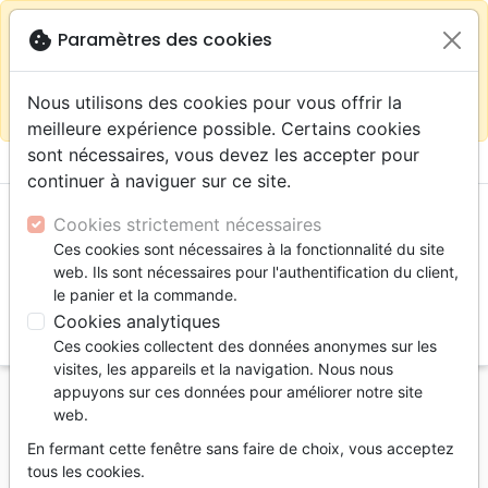
warning
Selon votre
close
cookie
Paramètres des cookies
Continuer sur le site France
localisation (États-
Unis) nous vous recommandons de faire vos achats
Nous utilisons des cookies pour vous offrir la
sur la boutique
La Maison de la Bible Suisse
meilleure expérience possible. Certains cookies
sont nécessaires, vous devez les accepter pour
menu
shopping_cart
account_circle
continuer à naviguer sur ce site.
Cookies strictement nécessaires
Ces cookies sont nécessaires à la fonctionnalité du site
web. Ils sont nécessaires pour l'authentification du client,
le panier et la commande.
Cookies analytiques
search
Ces cookies collectent des données anonymes sur les
Reche
visites, les appareils et la navigation. Nous nous
appuyons sur ces données pour améliorer notre site
Accueil
Editeurs
Cruciforme
web.
Cruciforme
En fermant cette fenêtre sans faire de choix, vous acceptez
tous les cookies.
Les Éditions