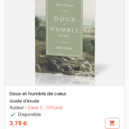
Doux et humble de cœur
Guide d'étude
Auteur :
Dane C. Ortlund
check
Disponible
3,79 €
shopping_cart
Prix