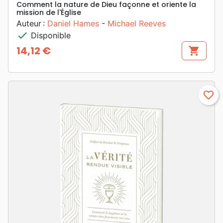
Comment la nature de Dieu façonne et oriente la
mission de l'Église
Auteur :
Daniel Hames
-
Michael Reeves
check
Disponible
14,12 €
shopping_cart
Prix
favorite_border