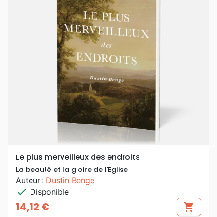
Le plus merveilleux des endroits
La beauté et la gloire de l'Eglise
Auteur :
Dustin Benge
check
Disponible
14,12 €
shopping_cart
Prix