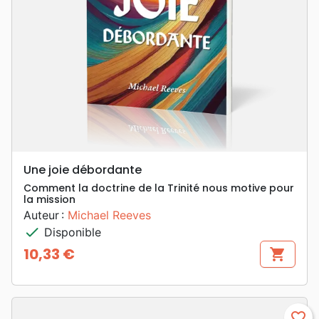
Une joie débordante
Comment la doctrine de la Trinité nous motive pour
la mission
Auteur :
Michael Reeves
check
Disponible
10,33 €
shopping_cart
Prix
favorite_border