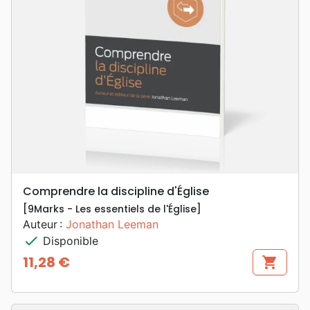
Comprendre la discipline d'Église
[9Marks - Les essentiels de l'Église]
Auteur :
Jonathan Leeman
check
Disponible
11,28 €
shopping_cart
Prix