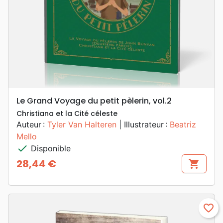
Le Grand Voyage du petit pèlerin, vol.2
Christiana et la Cité céleste
Auteur :
Tyler Van Halteren
| Illustrateur :
Beatriz
Mello
check
Disponible
28,44 €
shopping_cart
Prix
favorite_border