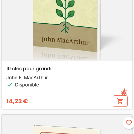
10 clés pour grandir
John F. MacArthur
check
Disponible
14,22 €
shopping_cart
Prix
favorite_border