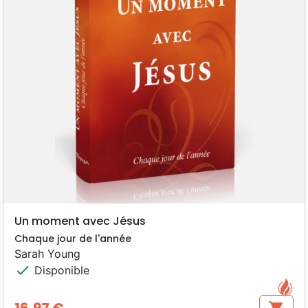
Un moment avec Jésus
Chaque jour de l'année
Sarah Young
check
Disponible
16,97 €
shopping_cart