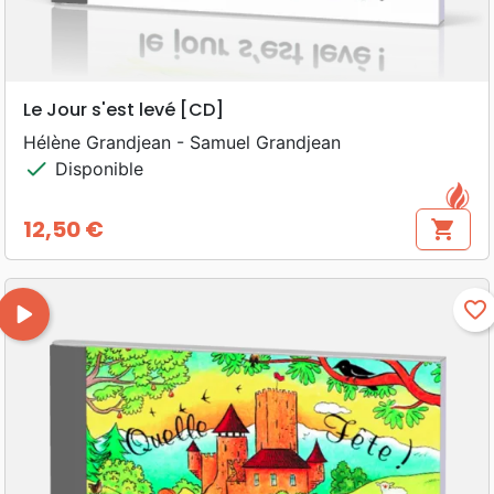
Le Jour s'est levé [CD]
Hélène Grandjean - Samuel Grandjean
check
Disponible
12,50 €
shopping_cart
Prix
play_arrow
favorite_border