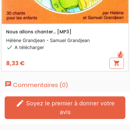
Nous allons chanter… [MP3]
Hélène Grandjean - Samuel Grandjean
check
A télécharger
8,33 €
shopping_cart
Prix
chat
Commentaires (0)
edit
Soyez le premier à donner votre
avis