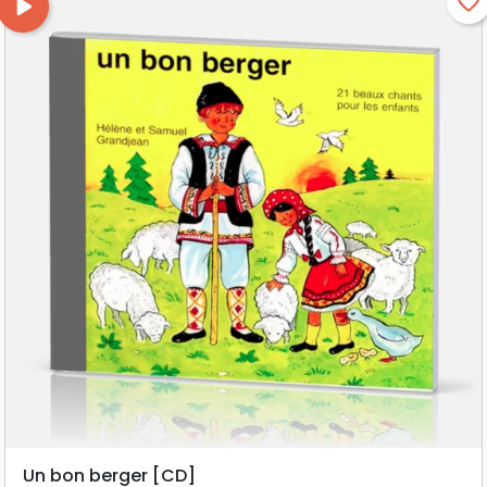
play_arrow
favorite_border
Un bon berger [CD]