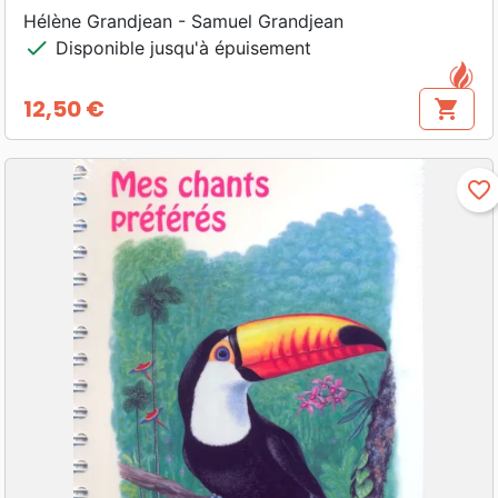
Hélène Grandjean - Samuel Grandjean
check
Disponible jusqu'à épuisement
12,50 €
shopping_cart
Prix
favorite_border