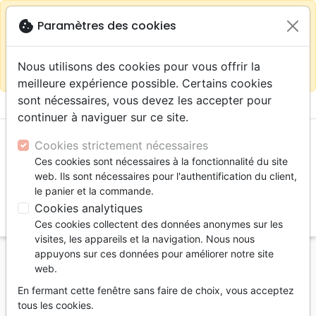
warning
Selon votre
close
cookie
Paramètres des cookies
Continuer sur le site France
localisation (États-
Unis) nous vous recommandons de faire vos achats
Nous utilisons des cookies pour vous offrir la
sur la boutique
La Maison de la Bible Suisse
meilleure expérience possible. Certains cookies
sont nécessaires, vous devez les accepter pour
menu
shopping_cart
account_circle
continuer à naviguer sur ce site.
Cookies strictement nécessaires
Ces cookies sont nécessaires à la fonctionnalité du site
web. Ils sont nécessaires pour l'authentification du client,
le panier et la commande.
Cookies analytiques
search
Ces cookies collectent des données anonymes sur les
Reche
visites, les appareils et la navigation. Nous nous
appuyons sur ces données pour améliorer notre site
Accueil
Jeunesse
Nous allons chanter… [CD]
web.
Nous allons chanter… [CD]
En fermant cette fenêtre sans faire de choix, vous acceptez
tous les cookies.
Artiste :
Hélène Grandjean
-
Samuel