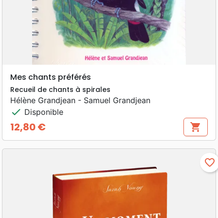
Mes chants préférés
Recueil de chants à spirales
Hélène Grandjean - Samuel Grandjean
check
Disponible
12,80 €
shopping_cart
Prix
favorite_border