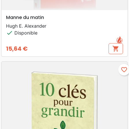
Manne du matin
Hugh E. Alexander
check
Disponible
15,64 €
shopping_cart
Prix
favorite_border