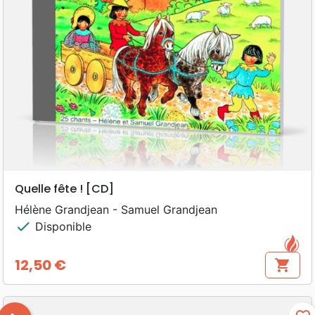
Quelle fête ! [CD]
Hélène Grandjean - Samuel Grandjean
check
Disponible
12,50 €
shopping_cart
Prix