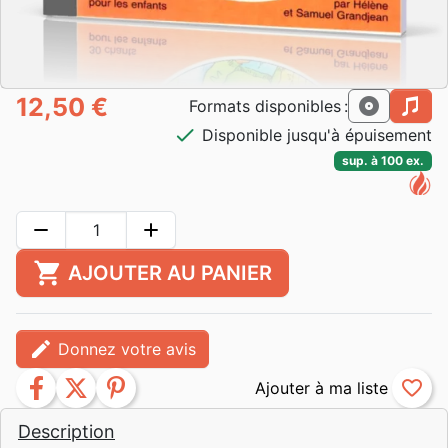
12,50 €
cd
mp3
Formats disponibles :
check
Disponible jusqu'à épuisement
sup. à 100 ex.
remove
add
shopping_cart
AJOUTER AU PANIER
edit
Donnez votre avis
facebook
twitter
pinterest
favorite_border
Description